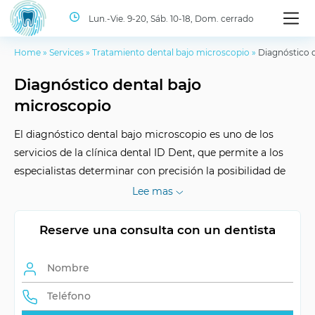
Lun.-Vie. 9-20, Sáb. 10-18, Dom. cerrado
Home
»
Services
»
Tratamiento dental bajo microscopio
»
Diagnóstico 
Diagnóstico dental bajo
microscopio
El diagnóstico dental bajo microscopio es uno de los
servicios de la clínica dental ID Dent, que permite a los
especialistas determinar con precisión la posibilidad de
salvar el diente y ofrecer la opción de tratamiento más
Lee mas
adecuada. Contáctanos para una consulta previa.
Reserve una consulta con un dentista
Objetivo del
Detección temprana de
diagnóstico
problemas
Ventajas
Precisión y oportunidad