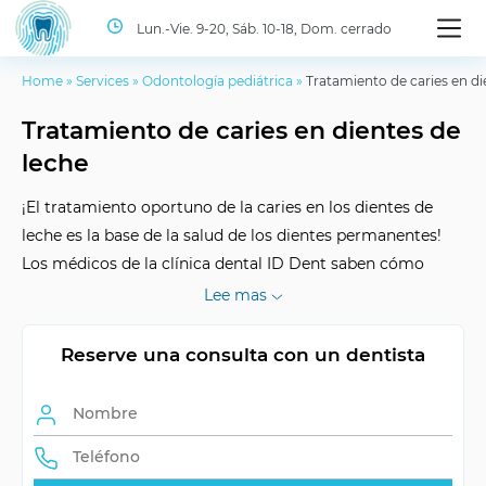
Lun.-Vie. 9-20, Sáb. 10-18, Dom. cerrado
Home
»
Services
»
Odontología pediátrica
»
Tratamiento de caries en di
Tratamiento de caries en dientes de
leche
¡El tratamiento oportuno de la caries en los dientes de
leche es la base de la salud de los dientes permanentes!
Los médicos de la clínica dental ID Dent saben cómo
tratar los dientes de leche de manera efectiva, indolora y
Lee mas
sin lágrimas. ¡Le esperamos en nuestra clínica dental!
Reserve una consulta con un dentista
Resultado del
dientes permanentes
tratamiento
sanos
Métodos de
preparación, antisepsia,