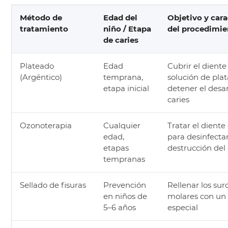
Método de
Edad del
Objetivo y cara
tratamiento
niño / Etapa
del procedimie
de caries
Plateado
Edad
Cubrir el dient
(Argéntico)
temprana,
solución de pla
etapa inicial
detener el desar
caries
Ozonoterapia
Cualquier
Tratar el dient
edad,
para desinfectar 
etapas
destrucción del
tempranas
Sellado de fisuras
Prevención
Rellenar los sur
en niños de
molares con un 
5–6 años
especial