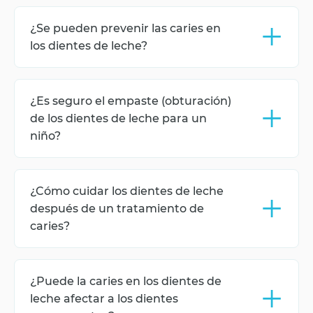
plateado de dientes (argéntico), fluoración y, en
+
¿Se pueden prevenir las caries en
casos excepcionales, la extracción del diente si
existe un daño severo.
los dientes de leche?
Sí, el cepillado regular de los dientes, el uso de
pastas dentales con flúor, limitar el consumo de
+
¿Es seguro el empaste (obturación)
azúcar y las visitas periódicas al dentista ayudarán
a prevenir la caries.
de los dientes de leche para un
niño?
El tratamiento de obturación (empaste) en dientes
de leche es seguro y ayuda a conservar la pieza
+
¿Cómo cuidar los dientes de leche
dental hasta su recambio natural por el diente
permanente, evitando así complicaciones.
después de un tratamiento de
caries?
El cuidado incluye el cepillado regular de los
dientes, el uso de pasta dental con flúor y la
+
¿Puede la caries en los dientes de
limitación de bebidas y alimentos azucarados.
leche afectar a los dientes