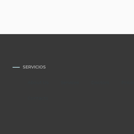
SERVICIOS
About Us
Services
Doctors
Price
Contacts