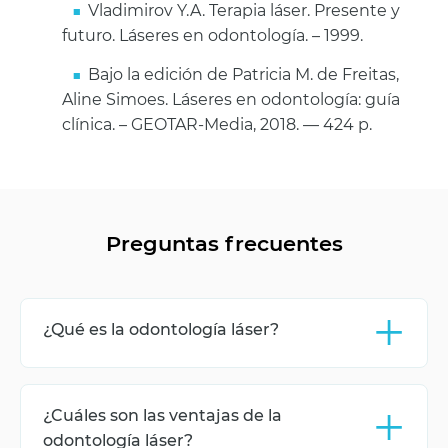
Vladimirov Y.A. Terapia láser. Presente y
futuro. Láseres en odontología. – 1999.
Bajo la edición de Patricia M. de Freitas,
Aline Simoes. Láseres en odontología: guía
clínica. – GEOTAR-Media, 2018. — 424 p.
Preguntas frecuentes
+
¿Qué es la odontología láser?
La odontología láser es una rama de la odontología
en la que se utilizan dispositivos láser para el
+
¿Cuáles son las ventajas de la
diagnóstico, tratamiento y realización de
procedimientos dentales. Los láseres pueden
odontología láser?