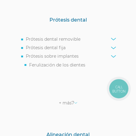
Prótesis dental
Prótesis dental removible
Prótesis dental fija
Prótesis sobre implantes
Ferulización de los dientes
Prótesis dentales temporales (coronas
temporales)
Prótesis de la mandíbula inferior
CALL
BUTTON
Prótesis de dientes frontales
+ más
7
Prótesis de Molares
Protectores bucales deportivos
Prótesis de Dientes Superiores
Prótesis dental después de la
Alineación dental
extracción