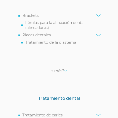
Brackets
Férulas para la alineación dental
(alineadores)
Placas dentales
Tratamiento de la diastema
Retenedores
Alineación de dientes sin brackets
Retención de las muelas del juicio
+ más
3
Tratamiento dental
Tratamiento de caries