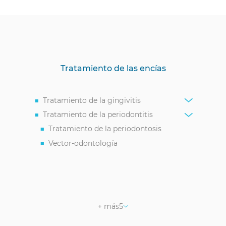
Tratamiento de las encías
Tratamiento de la gingivitis
Tratamiento de la periodontitis
Tratamiento de la periodontosis
Vector-odontología
Consulta con el periodoncista
Terapia PRF
Tratamiento de la recesión de las
encías
+ más
5
Curetaje de las bolsas periodontales
Plasmaterapia de encías