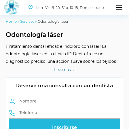
Lun.-Vie. 9-20, Sáb. 10-18, Dom. cerrado
Home
»
Services
»
Odontología láser
Odontología láser
¡Tratamiento dental eficaz e indoloro con láser! La
odontología láser en la clínica ID Dent ofrece un
diagnóstico preciso, una acción suave sobre los tejidos
durante el tratamiento y una rehabilitación rápida. ¡Le
Lee mas
esperamos para una consulta en nuestra clínica!
Reserve una consulta con un dentista
Número de visitas
depende del caso
Ventajas
indoloro, preciso
embarazo, enfermedades
Contraindicaciones
crónicas