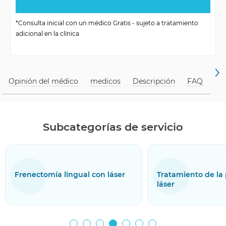
Edad para el
*Consulta inicial con un médico Gratis - sujeto a tratamiento
para niños y adultos
adicional en la clínica
tratamiento
Opinión del médico
medicos
Descripción
FAQ
Subcategorías de servicio
Frenectomía lingual con láser
Tratamiento de la 
láser