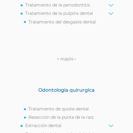
Tratamiento de la periodontitis
Tratamiento de la pulpitis dental
Tratamiento del desgaste dental
Tratamiento de la fluorosis dental
Tratamiento del defecto en cuña del
diente
Sellado de fisuras
+ más
14
Obturación dental
Tratamiento de la erosión del esmalte
dental
Fluoruración dental
Odontologia quirurgica
Tratamiento de la fístula en la encía
Revisión preventiva con el dentista
Remineralización dental
Tratamiento de quiste dental
Tratamiento de granuloma
Resección de la punta de la raíz
Reconstrucción del esmalte dental
Extracción dental