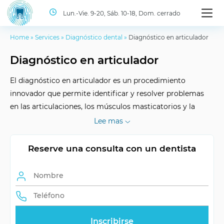
Lun.-Vie. 9-20, Sáb. 10-18, Dom. cerrado
Home
»
Services
»
Diagnóstico dental
»
Diagnóstico en articulador
Diagnóstico en articulador
El diagnóstico en articulador es un procedimiento
innovador que permite identificar y resolver problemas
en las articulaciones, los músculos masticatorios y la
mordida. Requiere equipos de última generación, que
Lee mas
están disponibles en la clínica dental ID Dent.
Reserve una consulta con un dentista
Duración del
Depende del
procedimiento
método
Número de visitas
Depende del caso
Edad necesaria
Sin restricciones