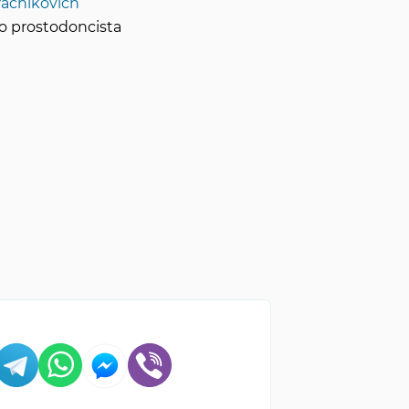
Vachikovich
o prostodoncista