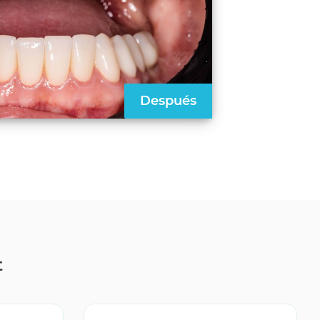
Después
t