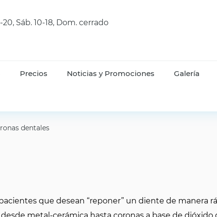
9-20, Sáb. 10-18, Dom. cerrado
s
Precios
Noticias y Promociones
Galería
ronas dentales
s pacientes que desean “reponer” un diente de manera ráp
 desde metal-cerámica hasta coronas a base de dióxido de