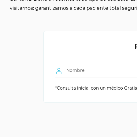
visitarnos: garantizamos a cada paciente total seg
Duración
de 5 a 25 años
Periodo de tratamiento
de 2 a 4 sesiones
Número de visitas
de 2 a 4 visitas
Adaptación a la corona
3-5 días
Desgaste dental
necesario
*Consulta inicial con un médico Gratis 