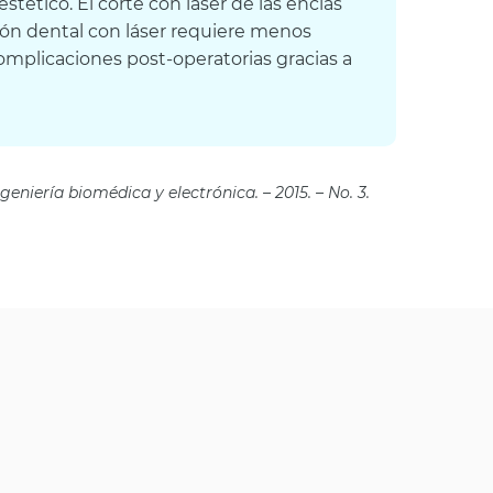
tético. El corte con láser de las encías
ón dental con láser requiere menos
omplicaciones post-operatorias gracias a
eniería biomédica y electrónica. – 2015. – No. 3.