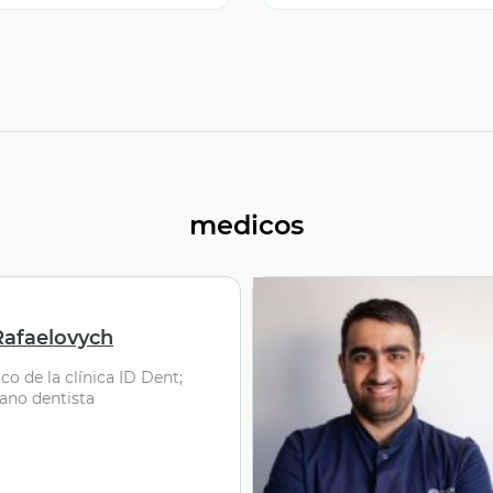
medicos
Rafaelovych
o de la clínica ID Dent;
jano dentista