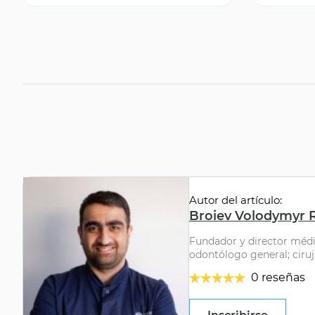
Autor del artículo:
Broiev Volodymyr 
Fundador y director médic
odontólogo general; ciru
0 reseñas