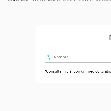
Duración del procedimiento
proceso de implanta
Rehabilitación
cicatrización rápida
Efecto sobre las encías
mínimo
Ventajas del método
menos daño a los tej
*Consulta inicial con un médico Gratis 