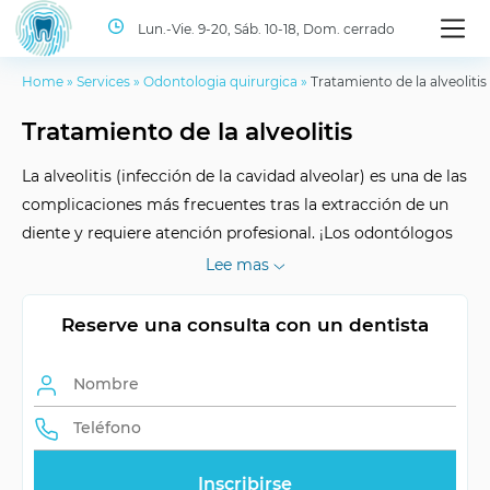
Lun.-Vie. 9-20, Sáb. 10-18, Dom. cerrado
Home
»
Services
»
Odontologia quirurgica
»
Tratamiento de la alveolitis
Tratamiento de la alveolitis
La alveolitis (infección de la cavidad alveolar) es una de las
complicaciones más frecuentes tras la extracción de un
diente y requiere atención profesional. ¡Los odontólogos
de la clínica ID Dent garantizan un tratamiento eficaz de
Lee mas
la alveolitis!
Reserve una consulta con un dentista
Resultado del
eliminación de los
tratamiento
síntomas
Métodos de
anestesia, antisépticos
tratamiento