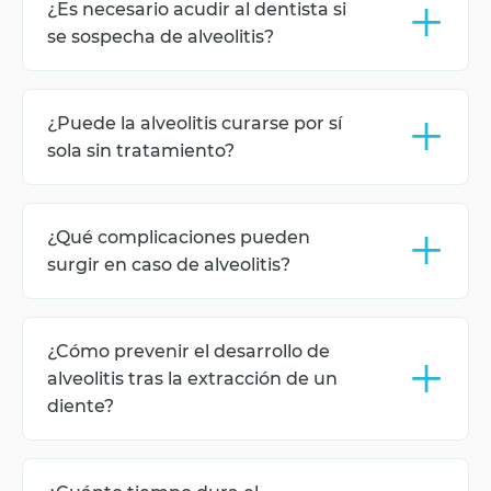
+
¿Es necesario acudir al dentista si
antisépticos, aplicación de apósitos medicinales y,
si es necesario, prescripción de antibióticos.
se sospecha de alveolitis?
Sí, ante la aparición de síntomas de alveolitis es
fundamental acudir lo antes posible al dentista
+
¿Puede la alveolitis curarse por sí
para evitar complicaciones.
sola sin tratamiento?
Sin tratamiento, la alveolitis rara vez se resuelve
sola, y su descuido suele llevar a infecciones y
+
¿Qué complicaciones pueden
complicaciones más graves.
surgir en caso de alveolitis?
Las posibles complicaciones incluyen inflamación
crónica, diseminación de la infección a dientes y
+
¿Cómo prevenir el desarrollo de
tejidos vecinos, y daño óseo.
alveolitis tras la extracción de un
diente?
Es importante seguir todas las recomendaciones
del dentista, evitar enjuagues y ejercicios físicos