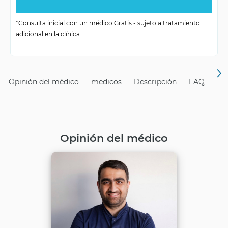
Periodo de
según la situación
*Consulta inicial con un médico Gratis - sujeto a tratamiento
tratamiento
adicional en la clínica
Edad para el
sin restricciones de
tratamiento
edad
Opinión del médico
medicos
Descripción
FAQ
Opinión del médico