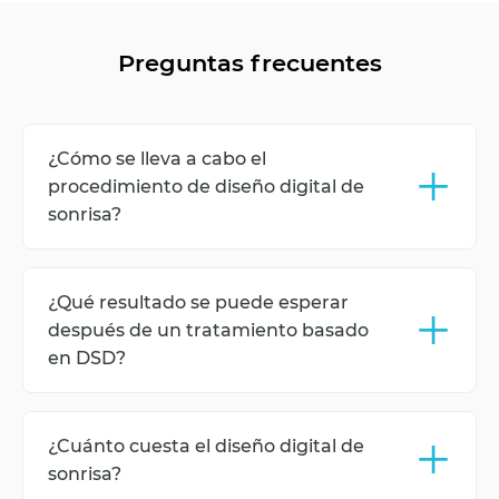
Preguntas frecuentes
+
¿Cómo se lleva a cabo el
procedimiento de diseño digital de
sonrisa?
Primero, se toman fotos de la sonrisa y el rostro del
paciente. Luego, utilizando un software
+
¿Qué resultado se puede esperar
especializado, se crea un proyecto digital de la
futura sonrisa, que se puede ver y ajustar junto con
después de un tratamiento basado
el paciente.
en DSD?
Obtendrás una sonrisa natural y armoniosa que se
adapte a tus deseos y apariencia. Además, puedes
+
¿Cuánto cuesta el diseño digital de
participar activamente en la planificación y
corrección del diseño de la sonrisa, aportando tus
sonrisa?
sugerencias y deseos.