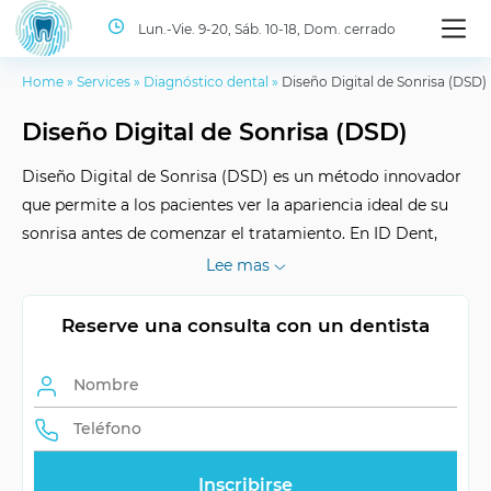
Lun.-Vie. 9-20, Sáb. 10-18, Dom. cerrado
Home
»
Services
»
Diagnóstico dental
»
Diseño Digital de Sonrisa (DSD)
Diseño Digital de Sonrisa (DSD)
Diseño Digital de Sonrisa (DSD) es un método innovador
que permite a los pacientes ver la apariencia ideal de su
sonrisa antes de comenzar el tratamiento. En ID Dent,
utilizamos tecnologías modernas teniendo en cuenta las
Lee mas
características individuales de cada paciente.
Reserve una consulta con un dentista
Duración del efecto
Individual
Reduce el tiempo de
Planificación DSD
tratamiento
Participación del