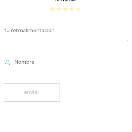
★
★
★
★
★
★
★
★
★
★
★
★
★
★
★