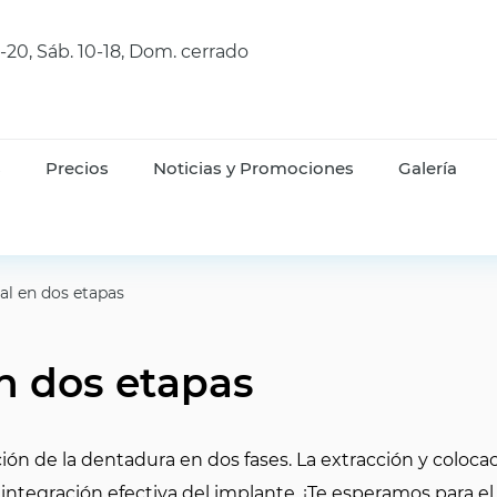
9-20, Sáb. 10-18, Dom. cerrado
s
Precios
Noticias y Promociones
Galería
al en dos etapas
n dos etapas
ón de la dentadura en dos fases. La extracción y colocaci
integración efectiva del implante. ¡Te esperamos para el