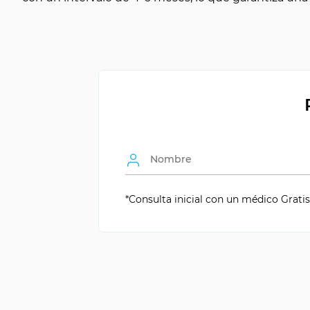
Duración
a largo plazo
Período de tratamiento
4-6 meses
Número de visitas
2 etapas
Intervalo entre etapas
3-6 meses
Edad para el tratamiento
adultos
*Consulta inicial con un médico Gratis 