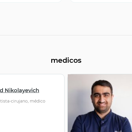
medicos
id Nikolayevich
ntista-cirujano, médico