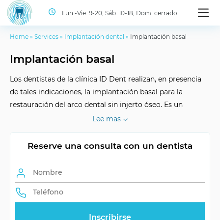
Lun.-Vie. 9-20, Sáb. 10-18, Dom. cerrado
Home
»
Services
»
Implantación dental
»
Implantación basal
Implantación basal
Los dentistas de la clínica ID Dent realizan, en presencia
de tales indicaciones, la implantación basal para la
restauración del arco dental sin injerto óseo. Es un
procedimiento cómodo y rápido que ayuda a devolver la
Lee mas
estética a tu sonrisa y ofrecer comodidad al comer.
Reserve una consulta con un dentista
Duración del
a largo plazo
efecto
Número de
depende del caso
visitas