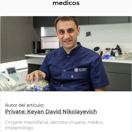
medicos
Autor del artículo:
Private: Keyan David Nikolayevich
Cirujano maxilofacial, dentista-cirujano, médico
implantólogo