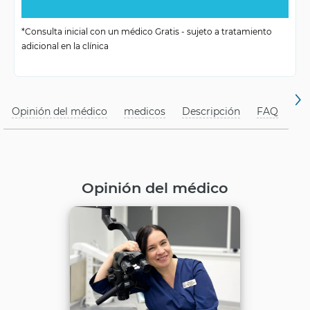
Número de visitas
de 1 a varias
*Consulta inicial con un médico Gratis - sujeto a tratamiento
adicional en la clínica
Necesidad de
para elegir el método
consulta
Métodos de
composite, carillas,
Opinión del médico
medicos
Descripción
FAQ
restauración
coronas
Opinión del médico