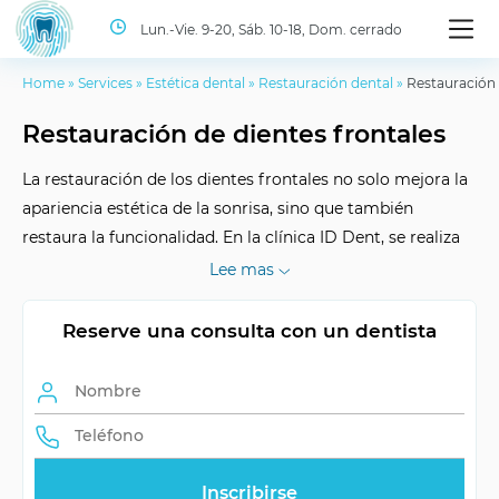
Lun.-Vie. 9-20, Sáb. 10-18, Dom. cerrado
Home
»
Services
»
Estética dental
»
Restauración dental
»
Restauración 
Restauración de dientes frontales
La restauración de los dientes frontales no solo mejora la
apariencia estética de la sonrisa, sino que también
restaura la funcionalidad. En la clínica ID Dent, se realiza
utilizando diversos métodos y materiales para lograr
Lee mas
resultados óptimos.
Reserve una consulta con un dentista
Duración de los
depende del cuidado
resultados
Duración del
depende del volumen de
procedimiento
trabajo