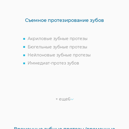
Съемное протезирование зубов
Акриловые зубные протезы
Бюгельные зубные протезы
Нейлоновые зубные протезы
Иммедиат-протез зубов
Полное протезирование
Частичное съемное протезирование
Ацеталовые протезы
Зубной протез бабочка
+ еще
6
Пластмассовый протез
Пластиночные протезы