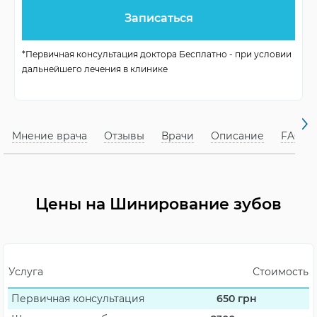
Периодичность
раз в год
полировки
*Первичная консультация доктора Бесплатно - при условии
дальнейшего лечения в клинике
фиксация подвижных
Цель процедуры
зубов
Требования к
Мнение врача
Отзывы
Врачи
Описание
FAQ
строгое соблюдение
гигиене
Цены на Шинирование зубов
Услуга
Стоимость
Первичная консультация
650
грн