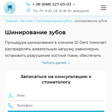
+ 38 (068) 227-03-03
Пн.-Пт. 9-20, Сб. 10-18, Вс. выходной
Главная
»
Services
»
Протезирование зубов
»
Шинирование зубов
Шинирование зубов
Процедура шинирования в клинике ID Dent помогает
распределять жевательную нагрузку равномерно,
остановить разрушение костной ткани, обеспечить
природно правильную фиксацию зубов. Ждем вас в
Читать далее
кабинете стоматолога!
Записаться на консультацию к
стоматологу
Срок службы шины
до 3 лет
Восстановление
жевание, эстетика
функций