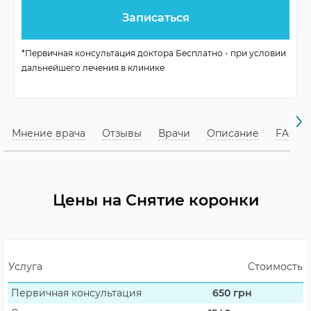
Минимальный возраст
По показаниям
Используемое
Аппарат Коппа
*Первичная консультация доктора Бесплатно - при условии
оборудование
дальнейшего лечения в клинике
Возможность
Да, различными
реставрации
методами
Мнение врача
Отзывы
Врачи
Описание
FAQ
Цены на Снятие коронки
Услуга
Стоимость
Первичная консультация
650
грн