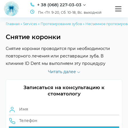
+ 38 (068) 227-03-03
Пн.-Пт. 9-20, Сб. 10-18, Вс. выходной
Главная
»
Services
»
Протезирование зубов
»
Несъемное протезиров
Снятие коронки
Снятие коронки проводится при необходимости
повторного лечения или реставрации зуба. В
клинике ID Dent мы выполняем эту процедуру
безболезненно, быстро, без травмирования здоровых
Читать далее
тканей. Комфортное лечение гарантировано!
Записаться на консультацию к
стоматологу
Срок службы коронки
Индивидуально
Время процедуры
Быстро
Безболезненность
Гарантирована