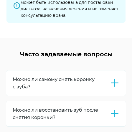
может быть использована для постановки
диагноза, назначения лечения и не заменяет
консультацию врача.
Часто задаваемые вопросы
+
Можно ли самому снять коронку
с зуба?
Конечно же, нет. Снимать самостоятельно
коронку категорически запрещено: это может
+
Можно ли восстановить зуб после
привести к ряду неприятных последствий,
включая инфицирование полости рта. При
снятия коронки?
необходимости снять коронку обратитесь к
Да, реставрация зуба после снятия коронки
стоматологу.