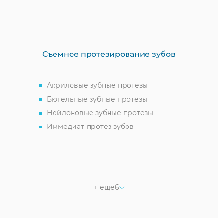
Съемное протезирование зубов
Акриловые зубные протезы
Бюгельные зубные протезы
Нейлоновые зубные протезы
Иммедиат-протез зубов
Полное протезирование
Частичное съемное протезирование
Ацеталовые протезы
Зубной протез бабочка
+ еще
6
Пластмассовый протез
Пластиночные протезы