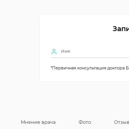
Преимущества
бюджетная цена
Запи
простой уход
Акриловый зубной протез
возможность ремон
эстетичность
*Первичная консультация доктора Б
легкий вес
Мнение врача
Фото
Отзы