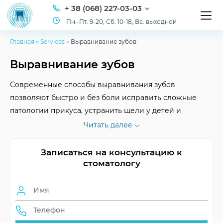
+ 38 (068) 227-03-03
Пн.-Пт. 9-20, Сб. 10-18, Вс. выходной
Главная
»
Services
»
Выравнивание зубов
Выравнивание зубов
Современные способы выравнивания зубов
позволяют быстро и без боли исправить сложные
патологии прикуса, устранить щели у детей и
взрослых. В стоматологической клинике ID Dent
Читать далее
врачи используют методики ортодонтического
лечения, которые делают улыбку открытой и по
Записаться на консультацию к
привлекательным ценам. Если вы задумались над тем,
стоматологу
как выровнять зубы, ждем вас!
Продолжительность
от 1 до 2 лет