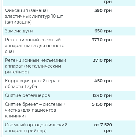
грн
Фиксация (замена)
590
грн
эластичных лигатур 10 шт
(активация)
Замена дуги
650
грн
Ретенционный съемный
3770
грн
аппарат (капа для ночного
сна)
Ретенционный несъемный
3710
грн
аппарат (металлический
ритейнер)
Коррекция ретейнера в
450
грн
области 1 зуба
Снятие ретейнеров
1240
грн
Снятие брекет – системы +
5 150
грн
чистка (для пациентов
клиники)
Съёмный ортодонтический
от 7 520
аппарат (трейнер)
грн