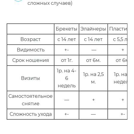
сложных случаев)
Брекеты
Элайнеры
Пластинк
Возраст
с 14 лет
с 14 лет
с 5,5 лет
Видимость
+-
—
+
Срок ношения
от 1г.
от 6м.
от 6м.
1р. на 4-
1р. на 2,5
1р. на 4
Визиты
6
м.
недели
недель
Самостоятельное
—
+
+
снятие
Сложность ухода
+-
—
+-