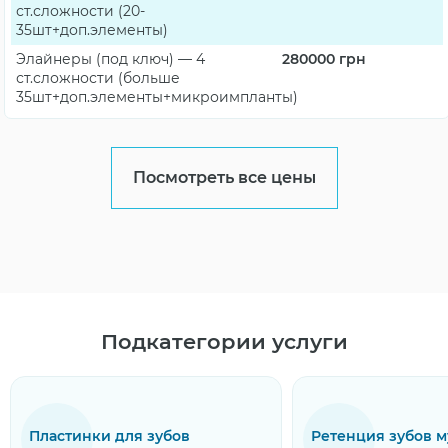
ст.сложности (20-
35шт+доп.элементы)
Элайнеры (под ключ) — 4
280000
грн
ст.сложности (больше
35шт+доп.элементы+микроимпланты)
Посмотреть все цены
Подкатегории услуги
Ретенция зубов мудрости
Ретейнеры