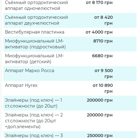
Съёмный ортодонтический
от 8 170
грн
аппарат одночелюстной
Съёмный ортодонтический
от 8 420
аппарат двухчелюстной
грн
Вестибулярная пластинка
от 4000
грн
Миофункциональный LM-
8710
грн
активатор (подростковый)
Миофункциональный LM-
6680
грн
активатор (детский)
Аппарат Марко Росса
от 9 500
грн
Аппарат Hyrex
от 10 890
грн
Элайнеры (под ключ) — 1
200000
грн
ст.сложности (до 20шт)
Элайнеры (под ключ) — 2
200000
грн
ст.сложности (до 20шт
+доп.элементы)
Элайнеры (под ключ) — 3
250000
грн