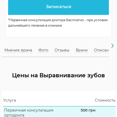
лечения
Частота визитов
раз в 2,5-6 недель
*Первичная консультация доктора Бесплатно - при условии
Возраст для брекетов
с 14 лет
дальнейшего лечения в клинике
Возраст для пластинок
с 5,5 лет
брекеты, капы,
Доступные методы
Мнение врача
Фото
Отзывы
Врачи
Описание
пластинки
несложный для
Сложность ухода
элайнеров
Цены на Выравнивание зубов
Услуга
Стоимость
Первичная консультация
500
грн
ортодонта