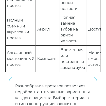
одной
протез
челюсти
Полная
Полный
замена
съемный
Акрил
зубов на
Доступн
акриловый
одной
протез
челюсти
Временная
Адгезивный
Минима
или
мостовидный
Композит
вмешате
постоянная
протез
эстетика
замена зуба
Разнообразие протезов позволяет
подобрать оптимальный вариант для
каждого пациента. Выбор материала
и типа конструкции зависит от