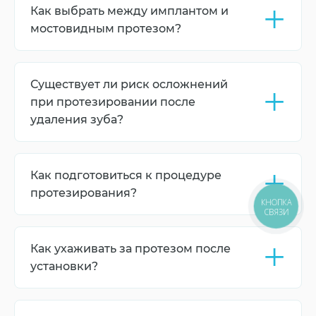
+
Как выбрать между имплантом и
кость полностью заживут, но сроки могут
варьироваться.
мостовидным протезом?
Выбор зависит от состояния кости, количества
соседних зубов, личных предпочтений и
+
Существует ли риск осложнений
финансовых возможностей пациента.
при протезировании после
удаления зуба?
Возможные осложнения включают инфекцию,
отторжение импланта, дискомфорт или
+
Как подготовиться к процедуре
неполное восстановление функции жевания.
протезирования?
КНОПКА
СВЯЗИ
Подготовка включает консультацию с врачом,
проведение рентгена или КТ, оценку состояния
+
Как ухаживать за протезом после
костной ткани и выбор оптимального метода
протезирования.
установки?
Регулярная гигиена полости рта,
использование ирригатора и посещение