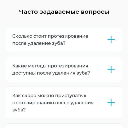
Часто задаваемые вопросы
+
Сколько стоит протезирование
после удаление зуба?
Стоимость зависит от сложности процедуры и
рассчитывается индивидуально после
+
Какие методы протезирования
составления плана лечения. Но вы можете
приблизительно сориентироваться с
доступны после удаления зуба?
расценками в прайсе на нашем сайте.
Основные методы включают установку
импланта, мостовидного протеза или съемного
+
Как скоро можно приступать к
протеза в зависимости от состояния кости и
соседних зубов.
протезированию после удаления
зуба?
Обычно протезирование проводят через 2-3
месяца после удаления зуба, когда десна и