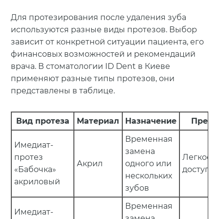
Для протезирования после удаления зуба
используются разные виды протезов. Выбор
зависит от конкретной ситуации пациента, его
финансовых возможностей и рекомендаций
врача. В стоматологии ID Dent в Киеве
применяют разные типы протезов, они
представлены в таблице.
Вид протеза
Материал
Назначение
Преим
Временная
Имедиат-
замена
протез
Легкость
Акрил
одного или
«Бабочка»
доступн
нескольких
акриловый
зубов
Временная
Имедиат-
замена