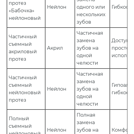
протез
Нейлон
одного или
Гибкость
«Бабочка»
нескольких
нейлоновый
зубов
Частичная
Частичный
замена
Доступно
съемный
Акрил
зубов на
простот
акриловый
одной
использ
протез
челюсти
Частичная
Частичный
замена
съемный
Гипоалле
Нейлон
зубов на
нейлоновый
гибкость
одной
протез
челюсти
Полная
Полный
замена
съемный
Нейлон
зубов на
Комфорт,
нейлоновый