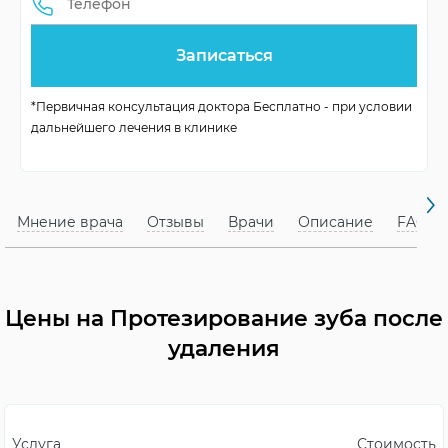
Число посещений
индивидуальное
Альтернативы
мосты, съемные
*Первичная консультация доктора Бесплатно - при условии
имплантации
протезы
дальнейшего лечения в клинике
Жизнь после
возвращение к
протезирования
норме
Мнение врача
Отзывы
Врачи
Описание
FAQ
Цены на Протезирование зуба после
удаления
Услуга
Стоимость