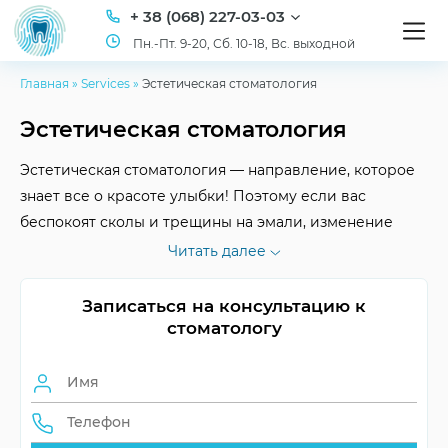
+ 38 (068) 227-03-03
Пн.-Пт. 9-20, Сб. 10-18, Вс. выходной
Главная
»
Services
»
Эстетическая стоматология
Эстетическая стоматология
Эстетическая стоматология — направление, которое
знает все о красоте улыбки! Поэтому если вас
беспокоят сколы и трещины на эмали, изменение
цвета зубов, неровности дентального ряда, ждем вас
Читать далее
в клинике ID Dent!
Записаться на консультацию к
стоматологу
Длительность
долговременный
эффекта
Период лечения
зависит от процедуры