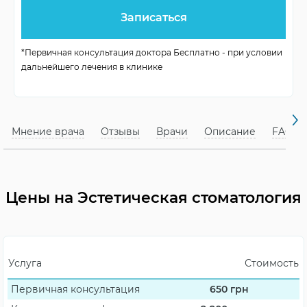
Периодичность
1 раз в полгода
чистки
*Первичная консультация доктора Бесплатно - при условии
виниры, чистка,
Варианты лечения
дальнейшего лечения в клинике
реставрация
Результат
лучший внешний вид
Мнение врача
Отзывы
Врачи
Описание
FAQ
Цены на Эстетическая стоматология
Услуга
Стоимость
Первичная консультация
650
грн