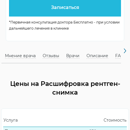
Период лечения
заболевания
Время расшифровки
Короткий промежуток
*Первичная консультация доктора Бесплатно - при условии
дальнейшего лечения в клинике
Обнаружение
Кариес, инфекции и др.
заболеваний
Реабилитация
Контроль результатов
Мнение врача
Отзывы
Врачи
Описание
FAQ
Количество визитов
Минимум 1 визит
Цены на Расшифровка рентген-
снимка
Услуга
Стоимость