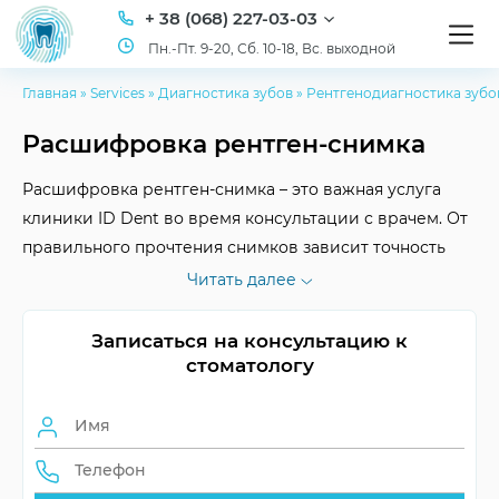
+ 38 (068) 227-03-03
Пн.-Пт. 9-20, Сб. 10-18, Вс. выходной
Главная
»
Services
»
Диагностика зубов
»
Рентгенодиагностика зубо
Расшифровка рентген-снимка
Расшифровка рентген-снимка – это важная услуга
клиники ID Dent во время консультации с врачем. От
правильного прочтения снимков зависит точность
диагностики, а значит и эффективность лечения.
Читать далее
Хорошая новость – у нас есть все для точной
интерпретации рентгеновских изображений.
Записаться на консультацию к
стоматологу
Информация
Структура, патологии
анализа
В зависимости от