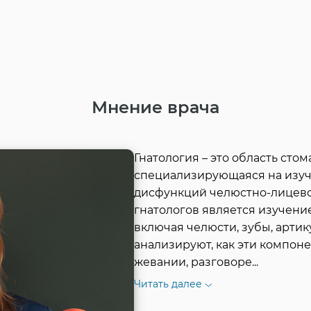
Мнение врача
Гнатология – это область стом
специализирующаяся на изуч
дисфункций челюстно-лицевой
гнатологов является изучени
включая челюсти, зубы, артик
анализируют, как эти компон
жевании, разговоре
...
Читать далее