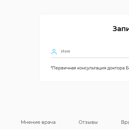
Результативность
Зависит от диагн
Период лечения
Индивидуален
Запи
Количество визитов
По плану лечени
Консультация и диагностика
Необходимы
Применяемые методы
Индивид. каппы
*Первичная консультация доктора Б
Мнение врача
Отзывы
Вр