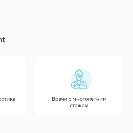
nt
остика
Врачи с многолетним
стажем