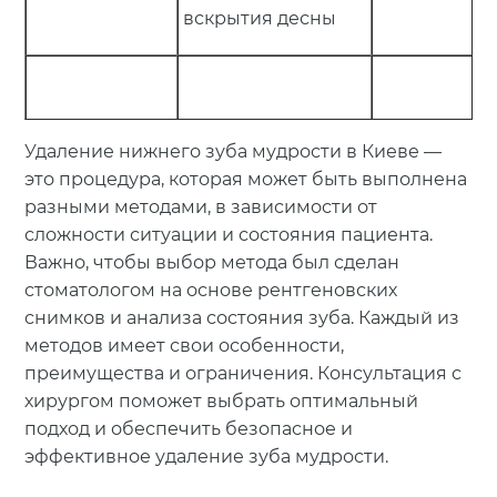
вскрытия десны
— запущенн
Удаление нижнего зуба мудрости в Киеве —
— легкие и
воспалител
это процедура, которая может быть выполнена
Удаление зуба
средние случаи с
заболевани
разными методами, в зависимости от
с помощью
зубами,
— наличие
сложности ситуации и состояния пациента.
лазера
доступными для
имплантов в
Важно, чтобы выбор метода был сделан
лазера
вмешательс
стоматологом на основе рентгеновских
снимков и анализа состояния зуба. Каждый из
методов имеет свои особенности,
преимущества и ограничения. Консультация с
хирургом поможет выбрать оптимальный
— проблемы
подход и обеспечить безопасное и
— пациенты с
дыхательно
эффективное удаление зуба мудрости.
повышенной
Удаление зуба
системой
чувствительностью