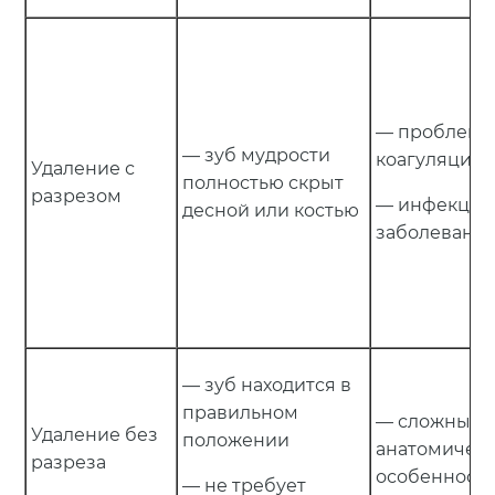
— проблемы
— зуб мудрости
коагуляцией
Удаление с
полностью скрыт
разрезом
— инфекцио
десной или костью
заболевани
— зуб находится в
правильном
— сложные
Удаление без
положении
анатомичес
разреза
особенности
— не требует