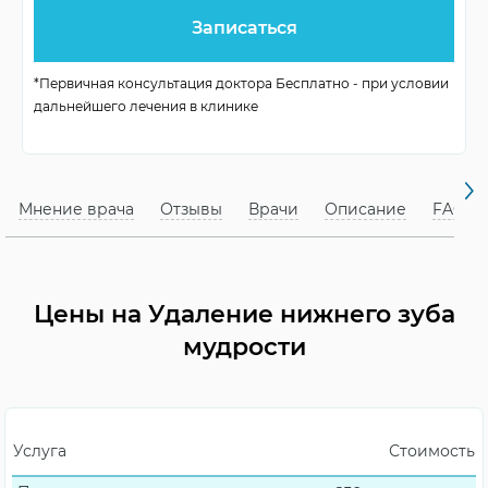
Число посещений
операция
Длительность
*Первичная консультация доктора Бесплатно - при условии
Зависит от сложности
операции
дальнейшего лечения в клинике
Возраст для
После диагностики
процедуры
Мнение врача
Отзывы
Врачи
Описание
FAQ
Реабилитация
Заживление раны
Цены на Удаление нижнего зуба
мудрости
Услуга
Стоимость