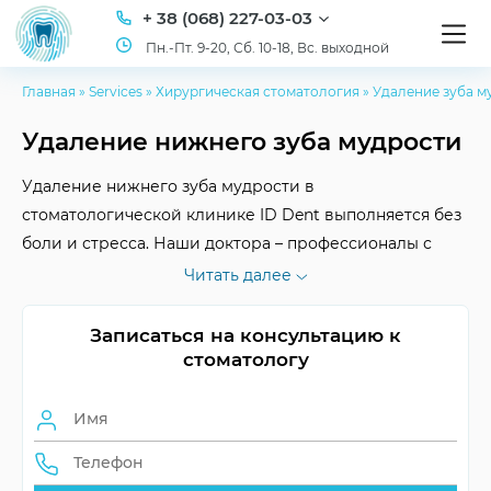
+ 38 (068) 227-03-03
Пн.-Пт. 9-20, Сб. 10-18, Вс. выходной
Главная
»
Services
»
Хирургическая стоматология
»
Удаление зуба м
Удаление нижнего зуба мудрости
Удаление нижнего зуба мудрости в
стоматологической клинике ID Dent выполняется без
боли и стресса. Наши доктора – профессионалы с
большим опытом, которые деликатно и быстро
Читать далее
проведут процедуру под анестезией. Вы и не
заметите, как все закончится.
Записаться на консультацию к
стоматологу
Длительность
Зависит от сложности
операции
Диагностика и