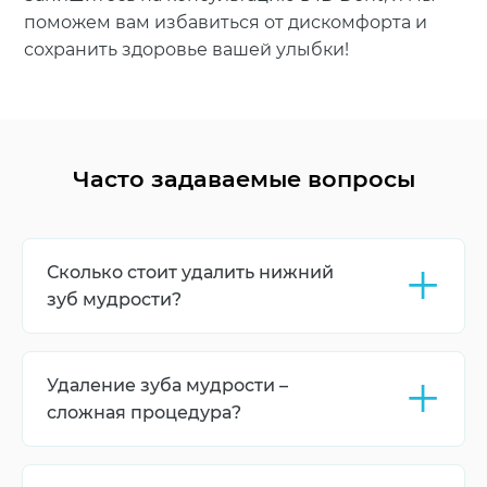
поможем вам избавиться от дискомфорта и
сохранить здоровье вашей улыбки!
Часто задаваемые вопросы
+
Сколько стоит удалить нижний
зуб мудрости?
Цена удаления зуба зависит от сложности
процедуры и метода, которого требует
+
Удаление зуба мудрости –
конкретный случай. Но в стоматологии ID Dent
доступная ценовая политика. С
сложная процедура?
ориентировочными расценками вы можете
Не всегда, только если зуб анатомически
познакомиться в прайсе на нашем сайте.
неправильно расположен. Но опытный хирург