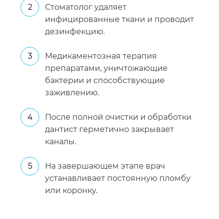
Стоматолог удаляет
микроорганизмы
инфицированные ткани и проводит
Антисептическая
дезинфекцию.
обработка
предотвращает
повторное
Медикаментозная терапия
инфицирование
препаратами, уничтожающие
бактерии и способствующие
заживлению.
глубокое
очищение
После полной очистки и обработки
каналов
дантист герметично закрывает
Депофорез
каналы.
высокая
эффективность
На завершающем этапе врач
против
устанавливает постоянную пломбу
микроорганизмов
или коронку.