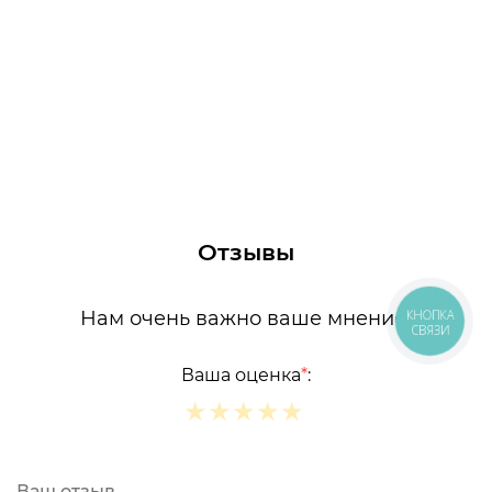
Отзывы
Нам очень важно ваше мнение!
КНОПКА
СВЯЗИ
Ваша оценка
*
:
★
★
★
★
★
★
★
★
★
★
★
★
★
★
★