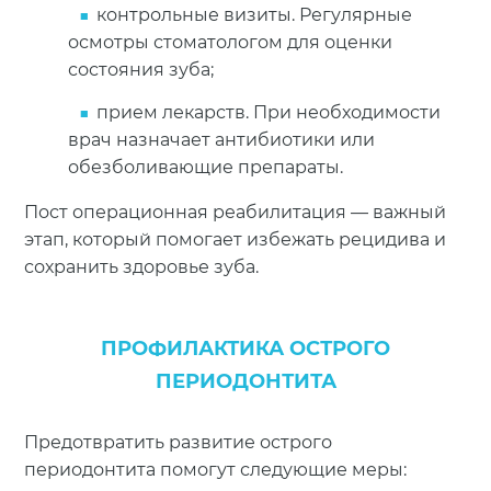
контрольные визиты. Регулярные
абсцессы и
осмотры стоматологом для оценки
Хирургическое
гранулемы
состояния зуба;
лечение
спасает зуб в
прием лекарств. При необходимости
сложных случаях
врач назначает антибиотики или
обезболивающие препараты.
полностью
Пост операционная реабилитация — важный
устраняет
этап, который помогает избежать рецидива и
источник
сохранить здоровье зуба.
Удаление зуба
инфекции
быстрое
ПРОФИЛАКТИКА ОСТРОГО
снятие боли
ПЕРИОДОНТИТА
Предотвратить развитие острого
периодонтита помогут следующие меры: