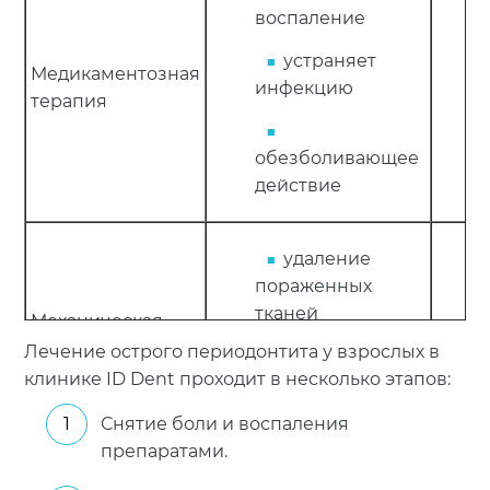
воспаление
устраняет
Медикаментозная
инфекцию
терапия
обезболивающее
действие
удаление
пораженных
тканей
Механическая
обработка канала
Лечение острого периодонтита у взрослых в
подготовка
клинике ID Dent проходит в несколько этапов:
канала к
пломбированию
Снятие боли и воспаления
препаратами.
уничтожает