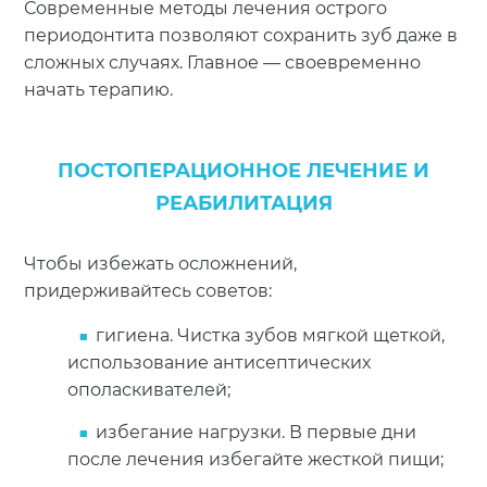
Современные методы лечения острого
безболезненное
периодонтита позволяют сохранить зуб даже в
Лазерная
воздействие
сложных случаях. Главное — своевременно
терапия
начать терапию.
стерилизация
каналов
ПОСТОПЕРАЦИОННОЕ ЛЕЧЕНИЕ И
РЕАБИЛИТАЦИЯ
устраняет
источник
Чтобы избежать осложнений,
инфекции
придерживайтесь советов:
Пломбирование
каналов
гигиена. Чистка зубов мягкой щеткой,
предотвращает
использование антисептических
рецидивы
ополаскивателей;
избегание нагрузки. В первые дни
после лечения избегайте жесткой пищи;
устраняет