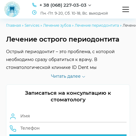
+ 38 (068) 227-03-03
Пн.-Пт. 9-20, Сб. 10-18, Вс. выходной
Главная
»
Services
»
Лечение зубов
»
Лечение периодонтита
»
Лечени
Лечение острого периодонтита
Острый периодонтит – это проблема, с которой
необходимо сразу обратиться к врачу. В
стоматологической клинике ID Dent мы
предоставляем срочное и эффективное лечение
Читать далее
острого периодонтита, быстро облегчим боль и
спасем ваши зубы.
Записаться на консультацию к
стоматологу
Продолжительность
Зависит от случая
лечения
Срочное обслуживание
Предоставляется