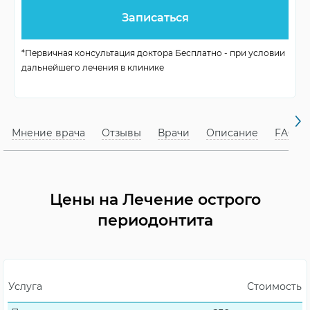
Зависит от
Количество визитов
сложности
*Первичная консультация доктора Бесплатно - при условии
дальнейшего лечения в клинике
Анестезия
Местная
Предварительная запись
Желательна
Мнение врача
Отзывы
Врачи
Описание
FAQ
Цены на Лечение острого
периодонтита
Услуга
Стоимость