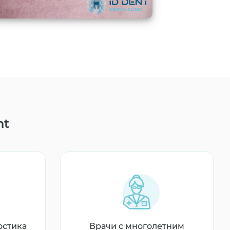
nt
остика
Врачи с многолетним