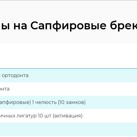
е продукты
тема
ы на Сапфировые бре
 ортодонта
онта
апфировые) 1 челюсть (10 замков)
ичных лигатур 10 шт (активация)