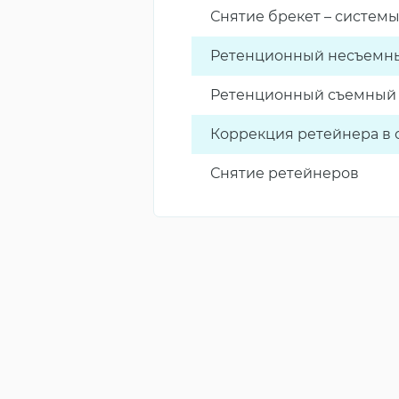
Снятие брекет – системы
Ретенционный несъемны
Ретенционный съемный а
Коррекция ретейнера в о
Снятие ретейнеров