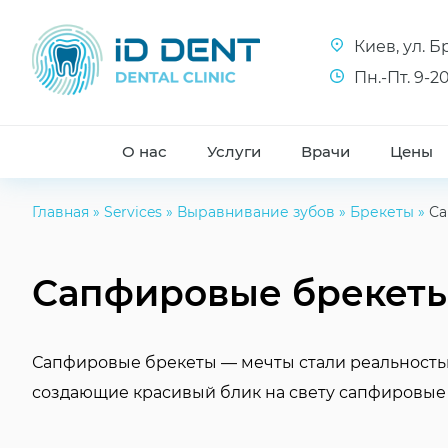
Киев, ул. 
Пн.-Пт. 9-20
О нас
Услуги
Врачи
Цены
Главная
»
Services
»
Выравнивание зубов
»
Брекеты
»
Са
Сапфировые брекет
Сапфировые брекеты — мечты стали реальностью
создающие красивый блик на свету сапфировые 