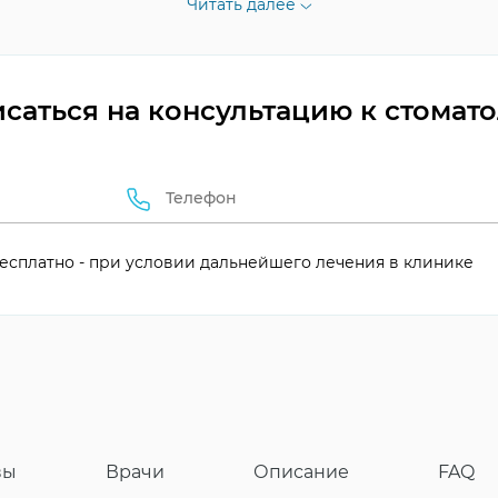
Читать далее
пфир
слизистой
саться на консультацию к стомат
ны
т 1 года
есплатно - при условии дальнейшего лечения в клинике
еди систем
вы
Врачи
Описание
FAQ
аскиватель