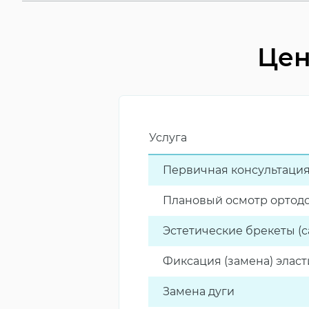
Питание
исключить тверды
Стоимость
самая дорогая сис
Цен
Услуга
Первичная консультация
Плановый осмотр ортод
Эстетические брекеты (с
Фиксация (замена) эласт
Замена дуги