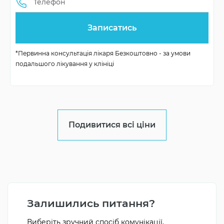
та дуже красивими. Ви станете частіше посміхатися,
щоб продемонструвати білі та рівні зубки.
*Первинна консультація лікаря Безкоштовно - за умови
подальшого лікування у клініці
Подивитися всі ціни
Залишились питання?
Виберіть зручний спосіб комунікації,