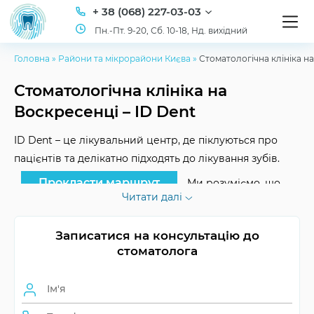
+ 38 (068) 227-03-03
Пн.-Пт. 9-20, Сб. 10-18, Нд. вихідний
Головна
»
Райони та мікрорайони Києва
»
Стоматологічна клініка н
Стоматологічна клініка на
Воскресенці – ID Dent
ID Dent – це лікувальний центр, де піклуються про
пацієнтів та делікатно підходять до лікування зубів.
Прокласти маршрут
Ми розуміємо, що
Читати далі
більшість людей трохи бояться стоматологів і тому
нехтують здоров’ям зубів і ясен. У нас не страшно –
Записатися на консультацію до
дантисти висококласні професіонали, вони швидко,
стоматолога
ювелірно та безболісно виконають складні
процедури. Ви навіть не помітите, як прийом
завершиться. А головне, ваші зуби будуть здоровими