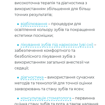
високоточна терапія та діагностика з
використанням збільшення для більш
точних результатів;
відбілювання
– процедури для
освітлення кольору зубів та покращення
естетики посмішки;
лікування зубів під наркозом (уві сні)
–
забезпечення комфортного та
безболісного лікування зубів з
використанням загальної анестезії чи
седації;
діагностика
– використання сучасних
методів та технологій для точної оцінки
захворювань та стану зубів та ясен;
консультація стоматолога
– первинна
оцінка стану зубів та рота, а також надання