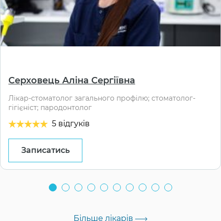
⠀
Серховець Аліна Сергіївна
Лікар-стоматолог загального профілю; стоматолог-
гігієніст; пародонтолог
5 відгуків
Записатись
Більше лікарів