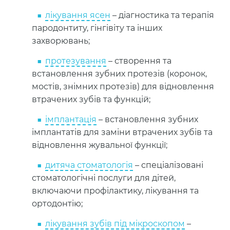
лікування ясен
– діагностика та терапія
пародонтиту, гінгівіту та інших
захворювань;
протезування
– створення та
встановлення зубних протезів (коронок,
мостів, знімних протезів) для відновлення
втрачених зубів та функцій;
імплантація
– встановлення зубних
імплантатів для заміни втрачених зубів та
відновлення жувальної функції;
дитяча стоматологія
– спеціалізовані
стоматологічні послуги для дітей,
включаючи профілактику, лікування та
ортодонтію;
лікування зубів під мікроскопом
–