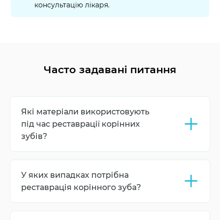
консультацію лікаря.
Часто задавані питання
+
Які матеріали використовують
під час реставрації корінних
зубів?
Для реставрації можуть використовуватися
композитні матеріали, а також кераміка або
+
У яких випадках потрібна
металокераміка - залежно від потреб і
вподобань пацієнта. У кожного з варіантів є свої
реставрація корінного зуба?
переваги.
Реставрація може бути необхідна після
лікування карієсу, видалення пульпи зуба або