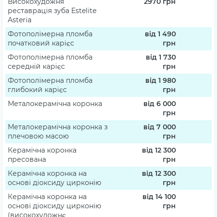
Високохудожня
2970
грн
реставрація зуба Estelite
Asteria
Фотополімерна пломба
від 1 490
початковий карієс
грн
Фотополімерна пломба
від 1 730
середній карієс
грн
Фотополімерна пломба
від 1 980
глибокий карієс
грн
Металокерамічна коронка
від 6 000
грн
Металокерамічна коронка з
від 7 000
плечовою масою
грн
Керамічна коронка
від 12 300
пресована
грн
Керамічна коронка на
від 12 300
основі діоксиду цирконію
грн
Керамічна коронка на
від 14 100
основі діоксиду цирконію
грн
(високохудожнє