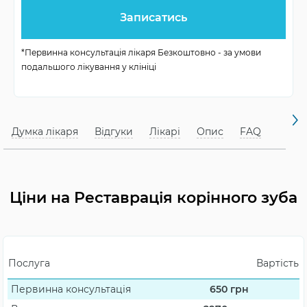
Показання до
карієс, видалення
реставрації
пульпи
*Первинна консультація лікаря Безкоштовно - за умови
подальшого лікування у клініці
Мета процедури
відновлення функцій
Думка лікаря
Відгуки
Лікарі
Опис
FAQ
Ціни на Реставрація корінного зуба
Послуга
Вартість
Первинна консультація
650
грн