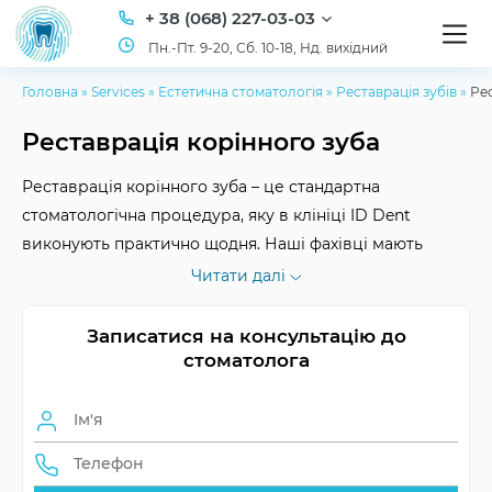
+ 38 (068) 227-03-03
Пн.-Пт. 9-20, Сб. 10-18, Нд. вихідний
Головна
»
Services
»
Естетична стоматологія
»
Реставрація зубів
»
Ре
Реставрація корінного зуба
Реставрація корінного зуба – це стандартна
стоматологічна процедура, яку в клініці ID Dent
виконують практично щодня. Наші фахівці мають
необхідний досвід, а в роботі використовуються
Читати далі
найкращі матеріали. Чекаємо вас на попередню
консультацію та подальше лікування!
Записатися на консультацію до
стоматолога
Термін служби
на довгі роки
Матеріали
композит, кераміка
реставрації