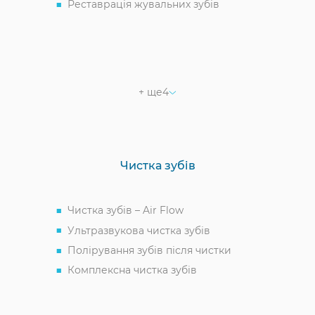
Реставрація жувальних зубів
Реставрація передніх зубів
Реставрація задніх зубів
Реставрація корінного зуба
Реставрація відколотого зуба
+ ще
4
Чистка зубів
Чистка зубів – Air Flow
Ультразвукова чистка зубів
Полірування зубів після чистки
Комплексна чистка зубів
Видалення зубного каменю/нальоту
Чистка зубів із брекетами