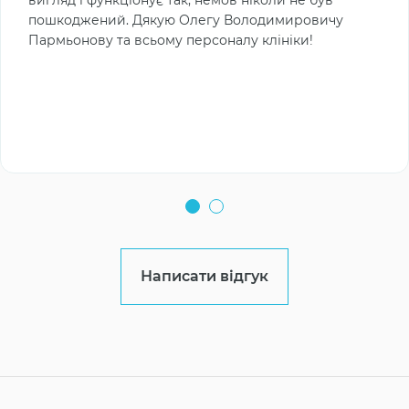
вигляд і функціонує так, немов ніколи не був
пошкоджений. Дякую Олегу Володимировичу
Пармьонову та всьому персоналу клініки!
Написати відгук