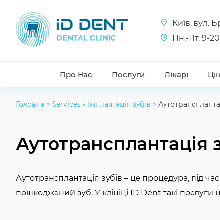
Київ, вул. 
Пн.-Пт. 9-20
Про Нас
Послуги
Лікарі
Ці
Головна
»
Services
»
Імплантація зубів
»
Аутотрансплантац
Аутотрансплантація з
Аутотрансплантація зубів – це процедура, під час
пошкоджений зуб. У клініці ID Dent такі послуги н