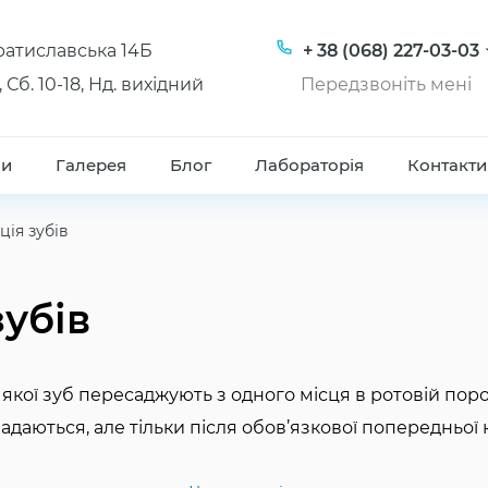
Братиславська 14Б
+ 38 (068) 227-03-03
, Сб. 10-18, Нд. вихідний
Передзвоніть мені
ни
Галерея
Блог
Лабораторія
Контакти
ія зубів
убів
 якої зуб пересаджують з одного місця в ротовій пор
адаються, але тільки після обов’язкової попередньої к