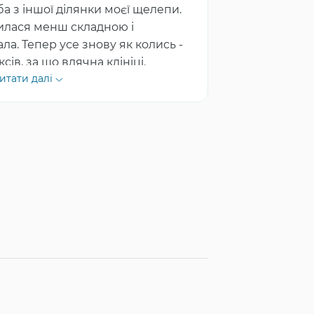
ба з іншої ділянки моєї щелепи.
илася менш складною і
ла. Тепер усе знову як колись -
ів, за що вдячна клініці.
итати далі
роцедура, а виявилася цілком