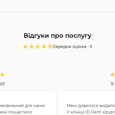
Відгуки про послугу
Середня оцінка -
5
023
15
 дивовижний для мене
Мені довелося видалят
мені пощастило
У клініці ID Dent хіру