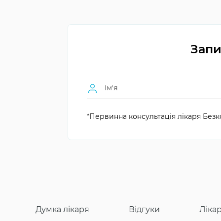
Термін служби
Багато років або все жи
Тривалість процедури
Від кількох годин
Запи
Показання
Травма, неправильне 
Консультація
Обов’язкова перед пр
Переваги
Природність і функціон
*Первинна консультація лікаря Безк
Думка лікаря
Відгуки
Лікар