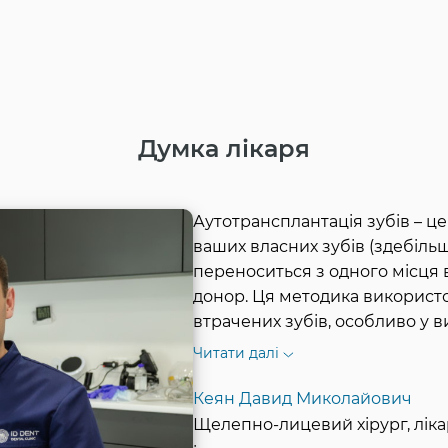
Думка лікаря
Аутотрансплантація зубів – це 
ваших власних зубів (здебільш
переноситься з одного місця 
донор. Ця методика використ
втрачених зубів, особливо у в
Читати далі
Кеян Давид Миколайович
Щелепно-лицевий хірург, лікар