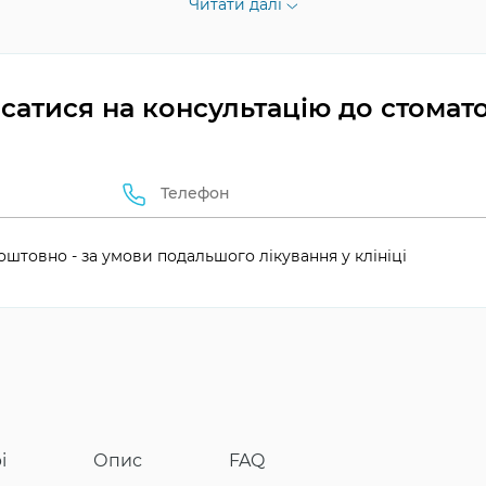
Читати далі
ття
сатися на консультацію до стомат
положення
оцедурою
альність
оштовно - за умови подальшого лікування у клініці
і
Опис
FAQ