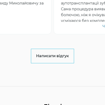
авиду Миколайовичу за
аутотрансплантації зу
Сама процедура вияв
болючою, ніж я очікува
усміхаюся без комплекс
Ч
Думала це вигадана п
реальною. Я вражена)
Написати відгук