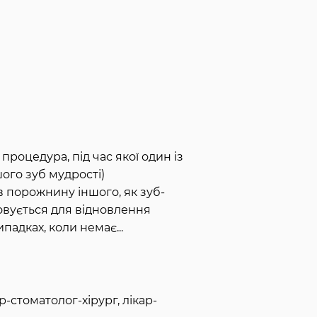
процедура, під час якої один із
ого зуб мудрості)
в порожнину іншого, як зуб-
овується для відновлення
ипадках, коли немає
...
-стоматолог-хірург, лікар-