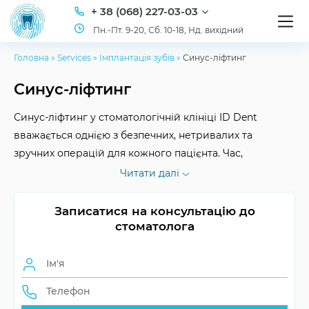
+ 38 (068) 227-03-03
Пн.-Пт. 9-20, Сб. 10-18, Нд. вихідний
Головна
»
Services
»
Імплантація зубів
»
Синус-ліфтинг
Синус-ліфтинг
Синус-ліфтинг у стоматологічній клініці ID Dent
вважається однією з безпечних, нетривалих та
зручних операцій для кожного пацієнта. Час,
проведений у кабінеті нашого стоматолога буде
Читати далі
виправдано пожиттєвою білосніжною посмішкою, яку
вам не доведеться приховувати. Пропонуємо
Записатися на консультацію до
відновити вашу посмішку за приємну ціну!
стоматолога
Реабілітація
до 2 тижнів
Протипоказання
куріння, захворювання