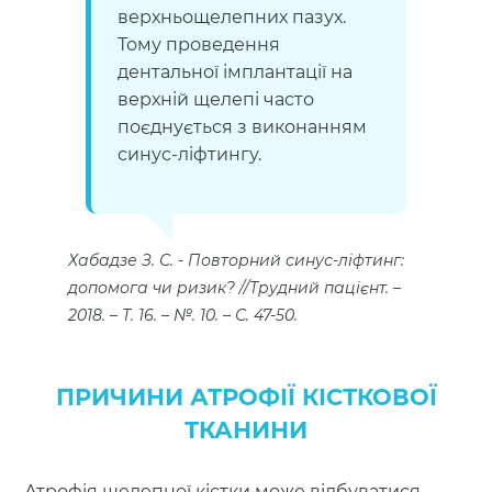
верхньощелепних пазух.
Тому проведення
дентальної імплантації на
верхній щелепі часто
поєднується з виконанням
синус-ліфтингу.
Хабадзе З. С.
Повторний синус-ліфтинг:
допомога чи ризик? //Трудний пацієнт. –
2018. – Т. 16. – №. 10. – С. 47-50.
ПРИЧИНИ АТРОФІЇ КІСТКОВОЇ
ТКАНИНИ
Атрофія щелепної кістки може відбуватися