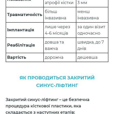
атрофії кістки
3 мм
більш
менш
Травматичність
інвазивна
інвазивна
лише через
за один візит
Імплантація
4-6 місяців
одночасно
довша та
швидка, до 7
Реабілітація
важча
днів
Вартість
дорожча
дешевша
ЯК ПРОВОДИТЬСЯ ЗАКРИТИЙ
СИНУС-ЛІФТИНГ
Закритий синус-ліфтинг – це безпечна
процедура кісткової пластики, яка
складається з наступних етапів: