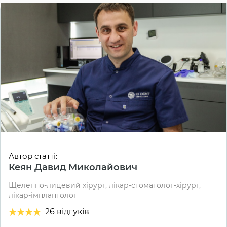
Автор статті:
Кеян Давид Миколайович
Щелепно-лицевий хірург, лікар-стоматолог-хірург,
лікар-імплантолог
26 відгуків