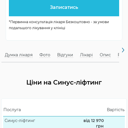
Одночасна
тільки для простих
імплантація
випадків
*Первинна консультація лікаря Безкоштовно - за умови
подальшого лікування у клініці
Вік для операції
дорослі
Обмеження після
2 години не їсти
операції
Думка лікаря
Фото
Відгуки
Лікарі
Опис
FAQ
Ціни на Синус-ліфтинг
Послуга
Вартість
Синус-ліфтинг
від 12 970
грн