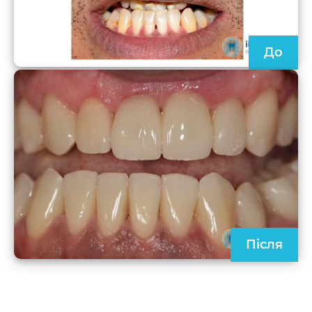
До
Після