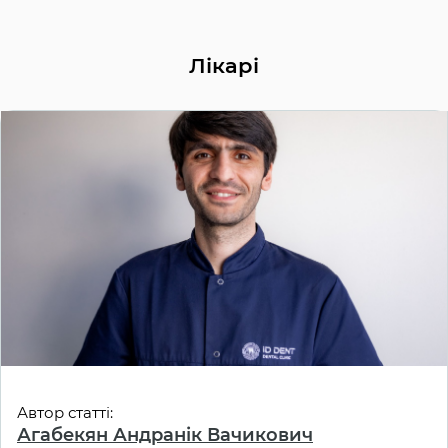
Лікарі
Автор статті:
Агабекян Андранік Вачикович