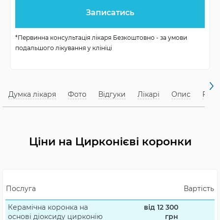
естетичність
Міцність
вища, ніж у кераміки
*Первинна консультація лікаря Безкоштовно - за умови
гіпоалергенний
подальшого лікування у клініці
Бепечність
матеріал
Звикання
до 7 днів
Думка лікаря
Фото
Відгуки
Лікарі
Опис
FAQ
Служба
від 12 років
Стійкість до
не змінюють свій
фарбників
колір
Ціни на Цирконієві коронки
Кількість візитів до
до 3
клініки
Послуга
Вартість
Керамічна коронка на
від 12 300
основі діоксиду цирконію
грн