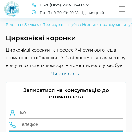
+ 38 (068) 227-03-03
Пн.-Пт. 9-20, Сб. 10-18, Нд. вихідний
Головна
»
Services
»
Протезування зубів
»
Незнімне протезування зуб
Цирконієві коронки
Цирконієві коронки та професійні руки ортопедів
стоматологічної клініки ID Dent допоможуть вам знову
відчути радість та комфорт – моменти, коли у вас був
відсутній зуб, миттєво забудуться. Ми допоможемо
Читати далі
вам не розлучатися зі своєю посмішкою! Адже наші
лікарі надають послуги зубного протезування з
Записатися на консультацію до
використанням цирконієвих коронок якісно та за
стоматолога
доступними цінами.
максимальна
Натуральність