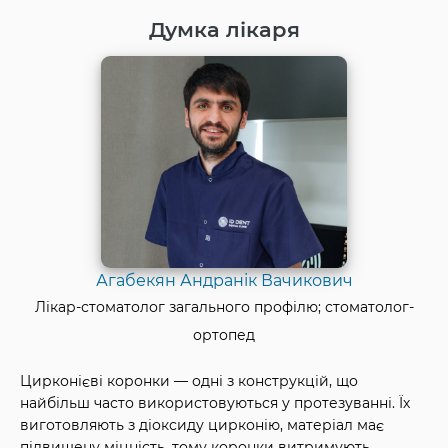
Думка лікаря
Агабекян Андранік Вачикович
Лікар-стоматолог загального профілю; стоматолог-
ортопед
Цирконієві коронки — одні з конструкцій, що
найбільш часто використовуються у протезуванні. Їх
виготовляють з діоксиду цирконію, матеріал має
підвищену міцність, тому коронки витримують