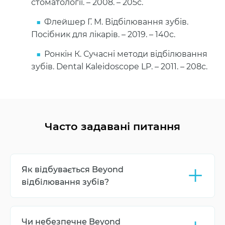
стоматології. – 2008. – 205с.
Флейшер Г. М. Відбілювання зубів.
Посібник для лікарів. – 2019. – 140с.
Ронкін К. Сучасні методи відбілювання
зубів. Dental Kaleidoscope LP. – 2011. – 208с.
Часто задавані питання
+
Як відбувається Beyond
відбілювання зубів?
Це передова технологія холодного
відбілювання. Попередньо лікар наносить на
Чи небезпечне Beyond
зуби спеціальний гель (в основі якого 35%