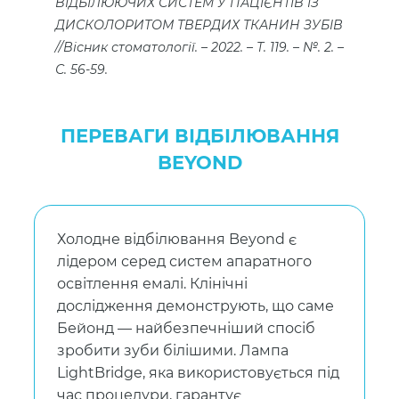
ВІДБІЛЮЮЧИХ СИСТЕМ У ПАЦІЄНТІВ ІЗ
ДИСКОЛОРИТОМ ТВЕРДИХ ТКАНИН ЗУБІВ
//Вісник стоматології. – 2022. – Т. 119. – №. 2. –
С. 56-59.
ПЕРЕВАГИ ВІДБІЛЮВАННЯ
BEYOND
Холодне відбілювання Beyond є
лідером серед систем апаратного
освітлення емалі. Клінічні
дослідження демонструють, що саме
Бейонд — найбезпечніший спосіб
зробити зуби білішими. Лампа
LightBridge, яка використовується під
час процедури, гарантує