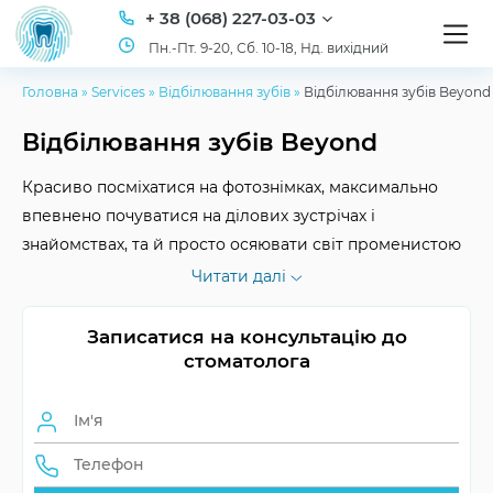
+ 38 (068) 227-03-03
Пн.-Пт. 9-20, Сб. 10-18, Нд. вихідний
Головна
»
Services
»
Відбілювання зубів
»
Відбілювання зубів Beyond
Відбілювання зубів Beyond
Красиво посміхатися на фотознімках, максимально
впевнено почуватися на ділових зустрічах і
знайомствах, та й просто осяювати світ променистою
посмішкою — легко з методом відбілювання зубів
Читати далі
Beyond. У нашій клініці ID Dent лікарі знають, як
отримати білосніжну посмішку та при цьому зберегти
Записатися на консультацію до
здоров’я ваших зубів. У нас ви можете замовити той
стоматолога
тон, який вам потрібен, причому за найкращою ціною
у Києві!
Переваги відбілювання: