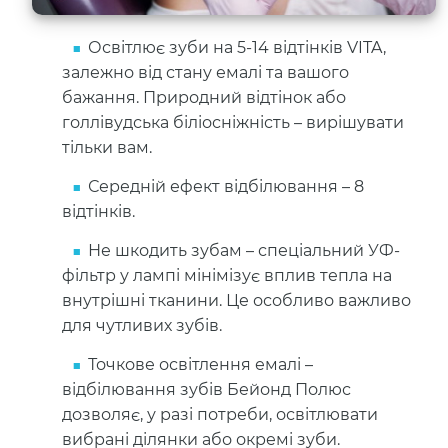
Освітлює зуби на 5-14 відтінків VITA,
залежно від стану емалі та вашого
бажання. Природний відтінок або
голлівудська біліосніжність – вирішувати
тільки вам.
Середній ефект відбілювання – 8
відтінків.
Не шкодить зубам – спеціальний УФ-
фільтр у лампі мінімізує вплив тепла на
внутрішні тканини. Це особливо важливо
для чутливих зубів.
Точкове освітлення емалі –
відбілювання зубів Бейонд Полюс
дозволяє, у разі потреби, освітлювати
вибрані ділянки або окремі зуби.