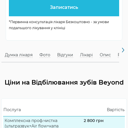
м’який вплив на емаль
*Первинна консультація лікаря Безкоштовно - за умови
швидкість процедури (до 45
подальшого лікування у клініці
хвилин)
Відбілювання
рівномірний розподіл ефекту
зубів Beyond
Думка лікаря
Фото
Відгуки
Лікарі
Опис
FAQ
результат тримається до 2-х
років
відсутність дискомфорту
Ціни на Відбілювання зубів Beyond
завдяки холодному світлу
Послуга
Вартість
Комплексна проф.чистка
2 800
грн
(ультразвук+Air flow+капа