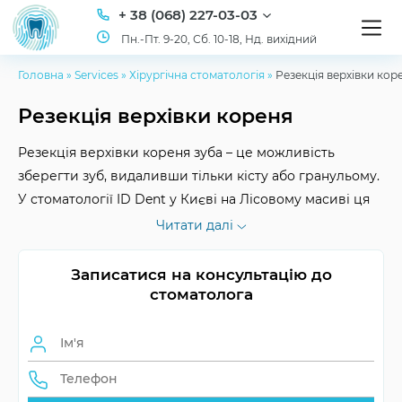
+ 38 (068) 227-03-03
Пн.-Пт. 9-20, Сб. 10-18, Нд. вихідний
Головна
»
Services
»
Хірургічна стоматологія
»
Резекція верхівки кор
Резекція верхівки кореня
Резекція верхівки кореня зуба – це можливість
зберегти зуб, видаливши тільки кісту або гранульому.
У стоматології ID Dent у Києві на Лісовому масиві ця
процедура проводиться за передовими хірургічними
Читати далі
методиками, а найголовніше для пацієнта – швидко та
без болісних відчуттів. А комфортні умови та доступна
Записатися на консультацію до
ціна у нашій клініці стануть приємним бонусом.
стоматолога
Тривалість процедури
до 1.5 години
Анестезія
місцева / загальна