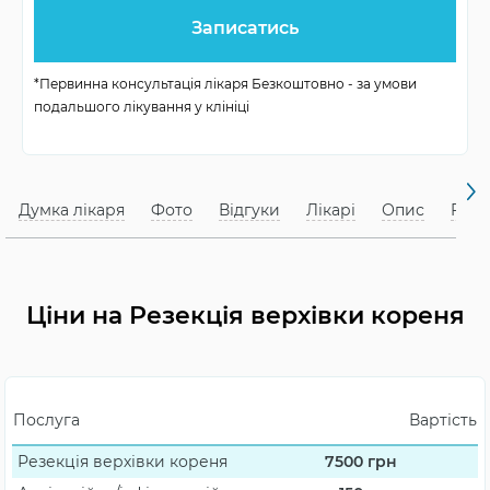
Кількість візитів
зазвичай 1 візит
Спадання набряку
3-5 днів
*Первинна консультація лікаря Безкоштовно - за умови
подальшого лікування у клініці
Загоєння ясен
до 1 тижня
Думка лікаря
Фото
Відгуки
Лікарі
Опис
FAQ
Ціни на Резекція верхівки кореня
Послуга
Вартість
Резекція верхівки кореня
7500
грн