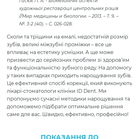
Гасюк П. А.
Біомеханічні аспекти
художньої реставрації центральних різців
//Мир медицины и биологии. – 2013. – Т. 9. –
№. 3-2 (40). – С. 026-028.
Сколи та тріщини на емалі, недостатній розмір
зубів, великі міжзубні проміжки – все це
впливає на естетику усмішки. А ще може
призвести до серйозних проблем зі здоров’ям
та функціональністю зубного ряду. На допомогу
у таких випадках приходить нарощування зубів.
Це ефективний спосіб корекції, який виконують
лікарі-стоматологи клініки ID Dent. Ми
пропонуємо сучасні методики нарощування та
допоможемо підібрати оптимальне рішення
саме для вас. Швидко, ефективно, професійно!
ПОКАЗАННЯ ДО