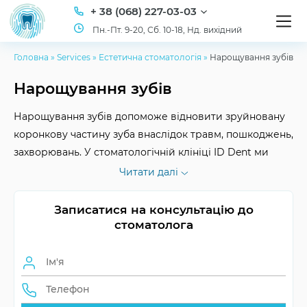
+ 38 (068) 227-03-03
Пн.-Пт. 9-20, Сб. 10-18, Нд. вихідний
Головна
»
Services
»
Естетична стоматологія
»
Нарощування зубів
Нарощування зубів
Нарощування зубів допоможе відновити зруйновану
коронкову частину зуба внаслідок травм, пошкоджень,
захворювань. У стоматологічній клініці ID Dent ми
проводимо цілу низку заходів, які дарують вам
Читати далі
посмішку мрії. Чекаємо на процедурі!
Записатися на консультацію до
стоматолога
Тривалість
5-15 років
служби
Тривалість
1-2.5 години
процедури