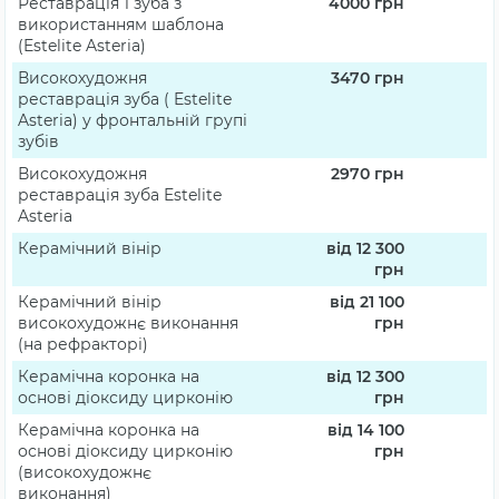
Реставрація 1 зуба з
4000
грн
використанням шаблона
(Estelite Asteria)
Високохудожня
3470
грн
реставрація зуба ( Estelite
Asteria) у фронтальній групі
зубів
Високохудожня
2970
грн
реставрація зуба Estelite
Asteria
Керамічний вінір
від 12 300
грн
Керамічний вінір
від 21 100
високохудожнє виконання
грн
(на рефракторі)
Керамічна коронка на
від 12 300
основі діоксиду цирконію
грн
Керамічна коронка на
від 14 100
основі діоксиду цирконію
грн
(високохудожнє
виконання)