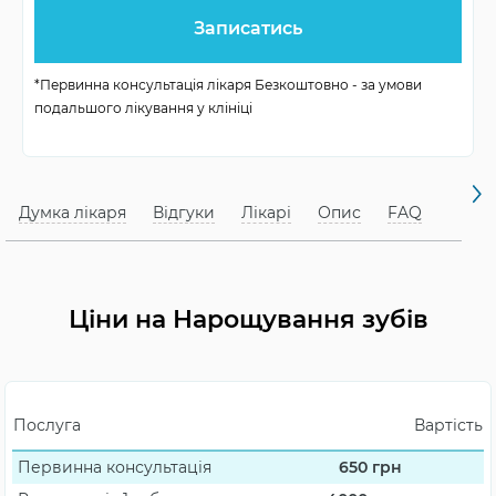
Кількість
1-3 візити
візитів
*Первинна консультація лікаря Безкоштовно - за умови
подальшого лікування у клініці
Варіанти
фотополімери, вініри,
реставрації
вкладки, штифти
Матеріали
композити, кераміка
Думка лікаря
Відгуки
Лікарі
Опис
FAQ
Показання
відновлення зубів
Ціни на Нарощування зубів
Послуга
Вартість
Первинна консультація
650
грн