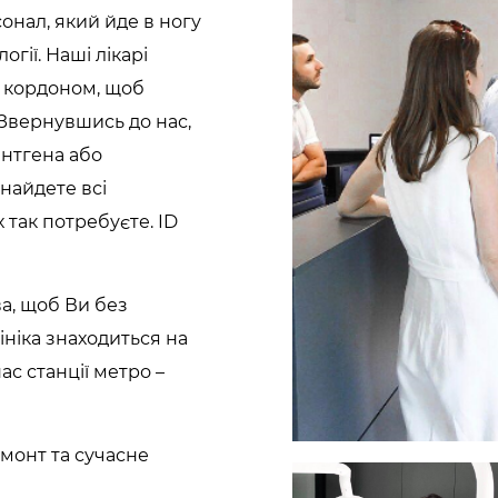
онал, який йде в ногу
огії. Наші лікарі
за кордоном, щоб
 Звернувшись до нас,
ентгена або
найдете всі
х так потребуєте. ID
а, щоб Ви без
ініка знаходиться на
ас станції метро –
ремонт та сучасне