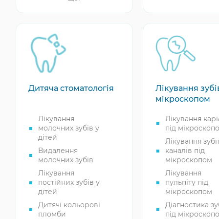
PRF терапія
Спортивні капи
Плазмотерапі
Протезування
ясен
жувальних зубів
Консультація
Протезування
пародонтолог
верхніх зубів
Протезування
нижньої щелепи
Дитяча стоматологія
Лікування зубі
Протезування
передніх зубів
мікроскопом
Протезування
Лікування
Лікування карі
зуба після
молочних зубів у
під мікроскоп
видалення
дітей
Лікування зуб
Видалення
каналів під
молочних зубів
мікроскопом
Лікування
Лікування
постійних зубів у
пульпіту під
дітей
мікроскопом
Дитячі кольорові
Діагностика зу
пломби
під мікроскоп