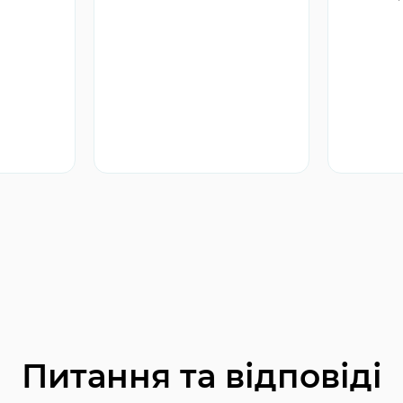
Імпла
All-o
Імпла
All-o
Вида
імпл
Підг
імпла
Сист
імпла
Імпла
під 
Імпл
нижн
Імпл
пере
Імпл
жува
Питання та відповіді
Імпл
одно