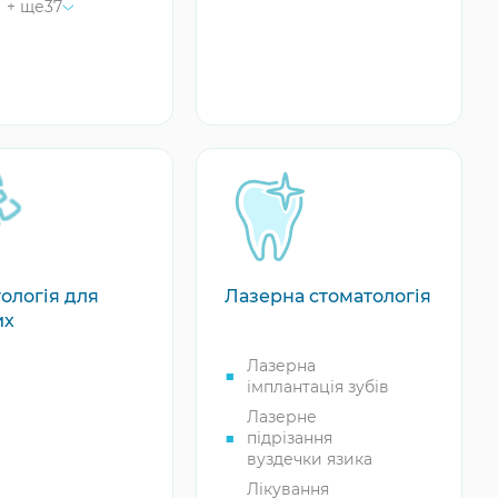
+ ще
37
льна
снах
антація
вання
тапна
овидного
нтація зубів
кту зуба
анти Alpha
анти Alpha
анти Astra
анти B&B
ологія для
Лазерна стоматологія
анти Bicon
их
анти
orizons
Лазерна
анти Dentium
імплантація зубів
анти H-Dent
Лазерне
підрізання
анти Inno
вуздечки язика
анти Konus
Лікування
o