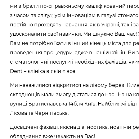
ми зібрали по-справжньому кваліфікований перс
з часом та слідує усім інноваціям в галузі стоматол
постійно проходять навчання, як в Україні, так і 
удосконалити свої навички. Ми цінуємо Ваш час!
Вам не потрібно їхати в інший кінець міста для р
проведення процедури, адже в нашій клініці Ви з
стоматологічні послуги і необхідних фахівців, яки
Dent – клініка в якій є все!
Ми наважилися відкритися на лівому березі Києв
складнощів мали змогу дістатися до нас . Наша кл
вулиці Братиславська 14б, м Київ. Найближчі від н
Лісова та Чернігівська.
Досвідчені фахівці, якісна діагностика, новітній 
обладнання вже чекають на Вас!