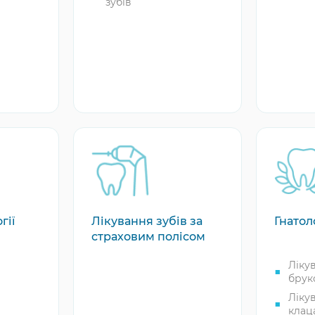
зубів
Імпл
Meg
Імпл
NeoB
Імпл
Імпл
Bioc
Імпл
Імпл
Impl
Одно
імпла
Імпл
гії
Лікування зубів за
Гнатол
страховим полісом
AB D
імпл
Ліку
Імпл
брук
Імпла
Ліку
за 1 
клац