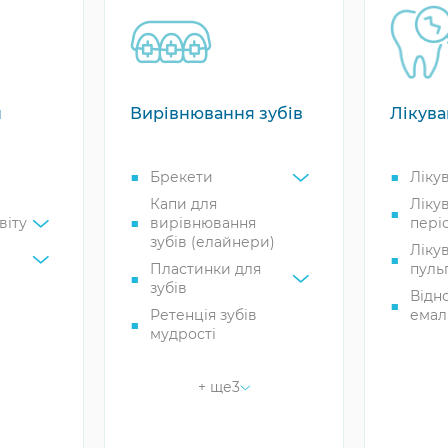
н
Вирівнювання зубів
Лікува
Брекети
Ліку
Капи для
Ліку
віту
вирівнювання
пері
зубів (елайнери)
Ліку
Пластинки для
пульп
зубів
Відн
Ретенція зубів
емалі
мудрості
Герм
их
фісу
Ретейнери
+ ще
3
Ліку
Вирівнювання
сії
гран
зубів без брекетів
Ліку
Лікування