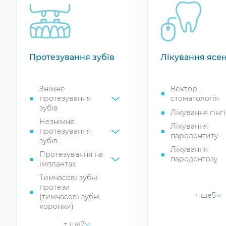
Протезування зубів
Лікування ясе
Знімне
Вектор-
протезування
стоматологія
зубів
Лікування гінгі
Незнімне
Лікування
протезування
пародонтиту
зубів
Лікування
Протезування на
пародонтозу
імплантах
Кюретаж
Тимчасові зубні
пародонтальн
протези
кишень
+ ще
5
(тимчасові зубні
Лікування реце
коронки)
ясен
Шинування зубів
+ ще
7