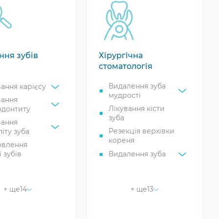
ння зубів
Хірургічна
стоматологія
Видалення зуба
вання карієсу
мудрості
вання
Лікування кісти
одонтиту
зуба
вання
Резекція верхівки
іту зуба
кореня
овлення
 зубів
Видалення зуба
етизація
Видалення
р
ретинованих
зубів
+ ще
14
+ ще
13
вання
ульоми
Пластика ясен
вання каналів
Пластика