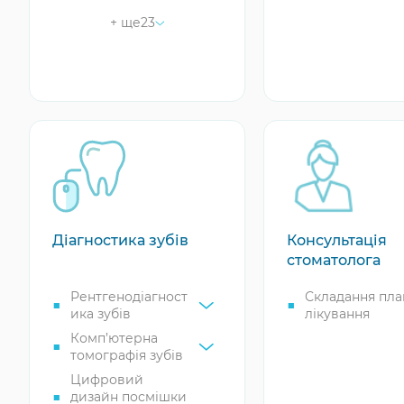
Пломбування
+ ще
23
молочних зубів у
дітей
Сріблення зубів
Герметизація
фісур зубів
Лікування карієсу
молочних зубів
Профілактика
карієсу у дітей
Гінгівіт у дітей
Діагностика зубів
Консультація
Стоматит у дітей
стоматолога
Пародонтит у
дітей
Рентгенодіагност
Складання пла
ика зубів
лікування
Пародонтоз у
дітей
Комп’ютерна
томографія зубів
Пульпіт у дітей
Цифровий
Флюс у дітей
дизайн посмішки