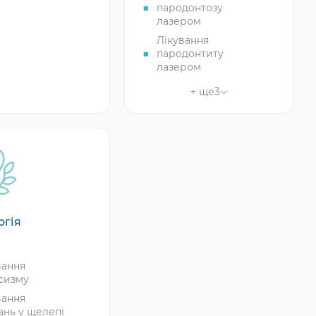
пародонтозу
анти
лазером
aGen
Лікування
анти
пародонтиту
iotech
лазером
анти Neodent
Лікування ясен
+ ще
3
лазером
анти Nobel
are
Лікування кісти
зуба лазером
анти SGS
Лікування карієсу
анти Trinon Q-
лазером
ant System
етапна
нтація зубів
анти Ankylos
огія
ental
анти
вання
анти MIS
сизму
нтація зубів
вання
день
ань у щелепі