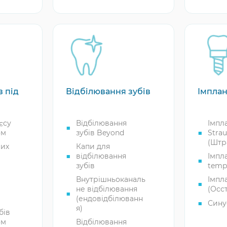
зуба 
діастеми
Ліку
я
стир
Ліку
стом
а
Ліку
флюо
Лікув
в під
Відбілювання зубів
Імплан
емалі
Плом
зубів
єсу
Відбілювання
Імпл
ом
зубів Beyond
Stra
Проф
(Штр
огля
них
Капи для
стом
відбілювання
Імпл
зубів
temp
Ремі
зубів
Внутрішньоканаль
Імпл
не відбілювання
(Осс
Вида
(ендовідбілюванн
зуба
Сину
я)
бів
Фтор
Міні
ом
Відбілювання
Ліку