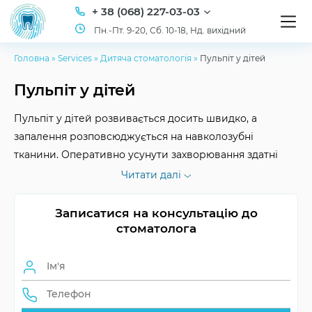
+ 38 (068) 227-03-03
Пн.-Пт. 9-20, Сб. 10-18, Нд. вихідний
Головна
»
Services
»
Дитяча стоматологія
»
Пульпіт у дітей
Пульпіт у дітей
Пульпіт у дітей розвивається досить швидко, а
запалення розповсюджується на навколозубні
тканини. Оперативно усунути захворювання здатні
лікарі-стоматологи клініки ID Dent. Забезпечуємо
Читати далі
комплексне, ефективне та безболісне лікування
пульпіту!
Записатися на консультацію до
стоматолога
Тривалість
залежить від стадії
лікування
Етапи
препарування, обробка,