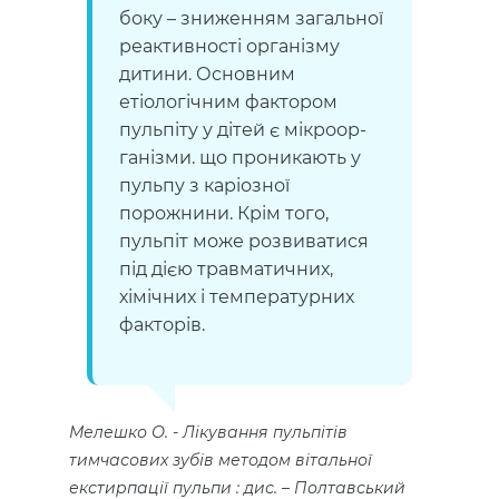
боку – зниженням загальної
реактивності організму
дитини. Основним
етіологічним фактором
пульпіту у дітей є мікроор­
ганізми. що проникають у
пульпу з каріозної
порожнини. Крім того,
пульпіт може розвиватися
під дією травматичних,
хімічних і темпера­турних
факторів.
Мелешко О.
Лікування пульпітів
тимчасових зубів методом вітальної
екстирпації пульпи : дис. – Полтавський