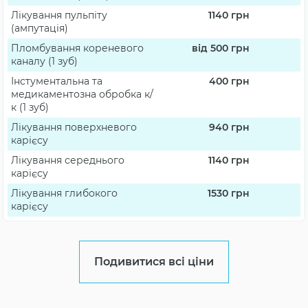
Лікування пульпіту
1140
грн
(ампутація)
Пломбування кореневого
від 500
грн
каналу (1 зуб)
Інстументальна та
400
грн
медикаментозна обробка к/
к (1 зуб)
Лікування поверхневого
940
грн
карієсу
Лікування середнього
1140
грн
карієсу
Лікування глибокого
1530
грн
карієсу
Подивитися всі ціни