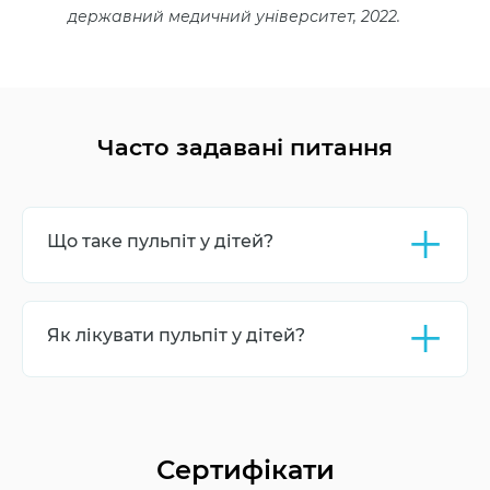
державний медичний університет, 2022.
Часто задавані питання
+
Що таке пульпіт у дітей?
Пульпіт у дітей – це запалення тканин, що
+
знаходяться всередині зуба, які містять судини
Як лікувати пульпіт у дітей?
та нерви.
Лікування пульпіту у дітей включає видалення
ураженої тканини і заповнення порожнини
пульпи спеціальним матеріалом.
Сертифікати