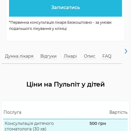
лікування
пломбування
Ознаки
*Первинна консультація лікаря Безкоштовно - за умови
біль, набряк, кровоточивість
пульпіту
подальшого лікування у клініці
Вік для
дитячий
лікування
Думка лікаря
Відгуки
Лікарі
Опис
FAQ
Ціни на Пульпіт у дітей
Послуга
Вартість
Консультація дитячого
500
грн
стоматолога (30 хв)